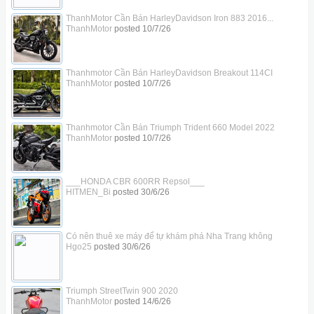
ThanhMotor Cần Bán HarleyDavidson Iron 883 2016...
ThanhMotor
posted
10/7/26
Thanhmotor Cần Bán HarleyDavidson Breakout 114CI
ThanhMotor
posted
10/7/26
Thanhmotor Cần Bán Triumph Trident 660 Model 2022
ThanhMotor
posted
10/7/26
___HONDA CBR 600RR Repsol___
HITMEN_Bi
posted
30/6/26
Có nên thuê xe máy để tự khám phá Nha Trang không
Hgo25
posted
30/6/26
Triumph StreetTwin 900 2020
ThanhMotor
posted
14/6/26