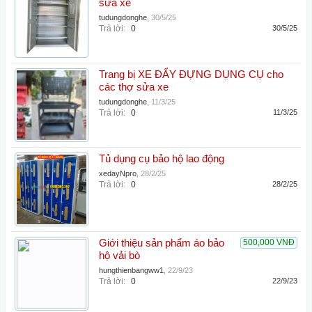
sửa xe
tudungdonghe
,
30/5/25
Trả lời:
0
30/5/25
Trang bị XE ĐẨY ĐỰNG DỤNG CỤ cho
các thợ sửa xe
tudungdonghe
,
11/3/25
Trả lời:
0
11/3/25
Tủ dụng cụ bảo hộ lao động
xedayNpro
,
28/2/25
Trả lời:
0
28/2/25
Giới thiệu sản phẩm áo bảo
500,000 VNĐ
hộ vải bò
hungthienbangww1
,
22/9/23
Trả lời:
0
22/9/23