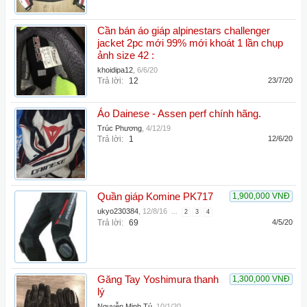
Cần bán áo giáp alpinestars challenger
jacket 2pc mới 99% mới khoát 1 lần chụp
ảnh size 42 :
khoidipa12
,
6/6/20
Trả lời:
12
23/7/20
Áo Dainese - Assen perf chính hãng.
Trúc Phương
,
4/12/19
Trả lời:
1
12/6/20
Quần giáp Komine PK717
1,900,000 VNĐ
ukyo230384
,
12/8/16
...
2
3
4
Trả lời:
69
4/5/20
Găng Tay Yoshimura thanh
1,300,000 VNĐ
lý
Nguyễn Minh Tú
,
10/1/20