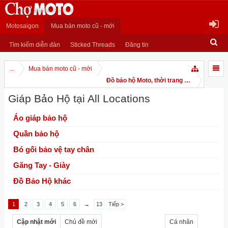
Motosaigon
Mua bán moto cũ - mới
Tìm kiếm diễn đàn
Sticked Threads
Đăng tin
...
Mua bán moto cũ - mới
Đồ bảo hộ Moto, thời trang Moto
Giáp Bảo Hộ tại All Locations
Áo giáp bảo hộ
Quần bảo hộ
Bó gối bảo vệ tay chân
Găng Tay - Giày
Đồ Bảo Hộ khác
1
2
3
4
5
6
→
13
Tiếp >
Cập nhật mới
Chủ đề mới
Cá nhân