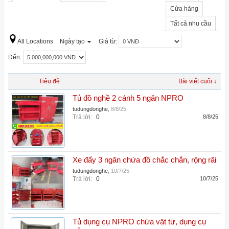
Cửa hàng
Tất cả nhu cầu
All Locations
Ngày tạo
Giá từ:
Đến:
Tiêu đề
Bài viết cuối ↓
Tủ đồ nghề 2 cánh 5 ngăn NPRO
tudungdonghe
,
8/8/25
Trả lời:
0
8/8/25
Xe đẩy 3 ngăn chứa đồ chắc chắn, rộng rãi
tudungdonghe
,
10/7/25
Trả lời:
0
10/7/25
Tủ dụng cụ NPRO chứa vật tư, dụng cụ