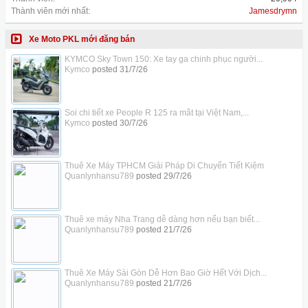
Thành viên mới nhất:
Jamesdrymn
Xe Moto PKL mới đăng bán
KYMCO Sky Town 150: Xe tay ga chinh phục người...
Kymco
posted
31/7/26
Soi chi tiết xe People R 125 ra mắt tại Việt Nam,...
Kymco
posted
30/7/26
Thuê Xe Máy TPHCM Giải Pháp Di Chuyển Tiết Kiệm
Quanlynhansu789
posted
29/7/26
Thuê xe máy Nha Trang dễ dàng hơn nếu bạn biết...
Quanlynhansu789
posted
21/7/26
Thuê Xe Máy Sài Gòn Dễ Hơn Bao Giờ Hết Với Dịch...
Quanlynhansu789
posted
21/7/26