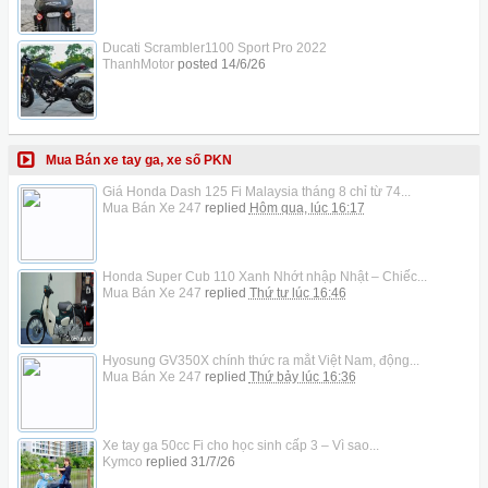
Ducati Scrambler1100 Sport Pro 2022
ThanhMotor
posted
14/6/26
Mua Bán xe tay ga, xe số PKN
Giá Honda Dash 125 Fi Malaysia tháng 8 chỉ từ 74...
Mua Bán Xe 247
replied
Hôm qua, lúc 16:17
Honda Super Cub 110 Xanh Nhớt nhập Nhật – Chiếc...
Mua Bán Xe 247
replied
Thứ tư lúc 16:46
Hyosung GV350X chính thức ra mắt Việt Nam, động...
Mua Bán Xe 247
replied
Thứ bảy lúc 16:36
Xe tay ga 50cc Fi cho học sinh cấp 3 – Vì sao...
Kymco
replied
31/7/26