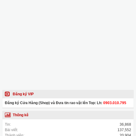
Đăng ký VIP
Đăng ký Cửa Hàng (Shop) và Đưa tin rao vặt lên Top: Lh:
0903.010.795
Thống kê
Tin:
36,868
Bài viết:
137,552
Thành viên:
20,904