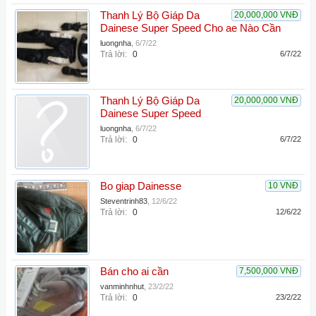
Thanh Lý Bộ Giáp Da
20,000,000 VNĐ
Dainese Super Speed Cho ae Nào Cần
luongnha
,
6/7/22
Trả lời:
0
6/7/22
Thanh Lý Bộ Giáp Da
20,000,000 VNĐ
Dainese Super Speed
luongnha
,
6/7/22
Trả lời:
0
6/7/22
Bo giap Dainesse
10 VNĐ
Steventrinh83
,
12/6/22
Trả lời:
0
12/6/22
Bán cho ai cần
7,500,000 VNĐ
vanminhnhut
,
23/2/22
Trả lời:
0
23/2/22