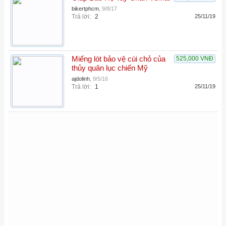
bikertphcm
,
9/8/17
Trả lời:
2
25/11/19
Miếng lót bảo vệ cùi chỏ của
525,000 VNĐ
thủy quân lục chiến Mỹ
ajdolinh
,
9/5/16
Trả lời:
1
25/11/19