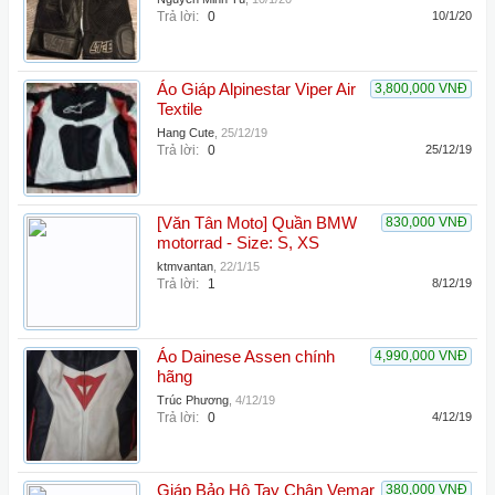
Trả lời:
0
10/1/20
Áo Giáp Alpinestar Viper Air
3,800,000 VNĐ
Textile
Hang Cute
,
25/12/19
Trả lời:
0
25/12/19
[Văn Tân Moto] Quần BMW
830,000 VNĐ
motorrad - Size: S, XS
ktmvantan
,
22/1/15
Trả lời:
1
8/12/19
Áo Dainese Assen chính
4,990,000 VNĐ
hãng
Trúc Phương
,
4/12/19
Trả lời:
0
4/12/19
Giáp Bảo Hộ Tay Chân Vemar
380,000 VNĐ