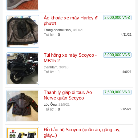
Áo khoác xe máy Harley đi
2,000,000 VNĐ
phượt
Trung dochoi Hnoi
,
4/11/21
Trả lời:
0
4/11/21
Túi hông xe máy Scoyco -
3,000,000 VNĐ
MB15-2
thanhlam
,
3/9/16
Trả lời:
1
4/6/21
Thanh lý giáp đi tour. Áo
7,500,000 VNĐ
Nerve quần Scoyco
Lộc Ông
,
21/5/21
Trả lời:
0
21/5/21
Đồ bảo hộ Scoyco (quần áo, găng tay,
giày...)