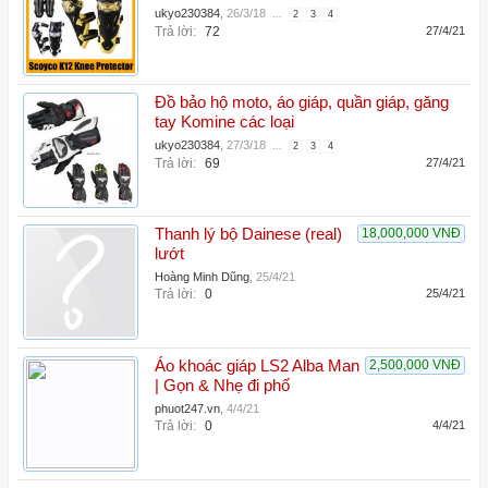
ukyo230384
,
26/3/18
...
2
3
4
Trả lời:
72
27/4/21
Đồ bảo hộ moto, áo giáp, quần giáp, găng
tay Komine các loại
ukyo230384
,
27/3/18
...
2
3
4
Trả lời:
69
27/4/21
Thanh lý bộ Dainese (real)
18,000,000 VNĐ
lướt
Hoàng Minh Dũng
,
25/4/21
Trả lời:
0
25/4/21
Áo khoác giáp LS2 Alba Man
2,500,000 VNĐ
| Gọn & Nhẹ đi phố
phuot247.vn
,
4/4/21
Trả lời:
0
4/4/21