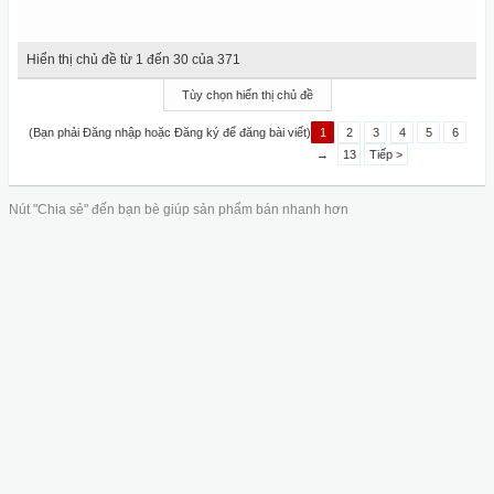
Hiển thị chủ đề từ 1 đến 30 của 371
Tùy chọn hiển thị chủ đề
(Bạn phải Đăng nhập hoặc Đăng ký để đăng bài viết)
1
2
3
4
5
6
→
13
Tiếp >
Nút "Chia sẻ" đến bạn bè giúp sản phẩm bán nhanh hơn