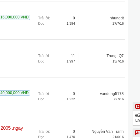
16,000,000 VNĐ
Trả lời:
0
nhungdt
Đọc:
1,394
27/7/16
Trả lời:
11
Trung_Q7
Đọc:
1,997
13/7/16
40,000,000 VNĐ
Trả lời:
0
vandung5178
Đọc:
1,222
8/7/16
Đă
Lh
k 2005 ,ngay
Trả lời:
0
Nguyễn Văn Tranh
Đọc:
1,470
21/6/16