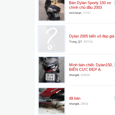
Bán Dylan Sporty 150 xe
chính chủ đầu 2003
mn3.bean
,
7/7/17
Dylan 2005 biển số đẹp giá 
Trung_Q7
,
20/7/16
Mình bán chiếc Dylan150,
BIỂN CỰC ĐẸP Ạ.
nhungdt
,
22/8/16
đã bán
nhungdt
,
2/8/16