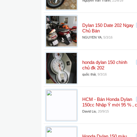
Nguyễn Văn Tranh
,
21/6/16
Dylan 150 Date 202 Ngay
Chủ Bán
NGUYEN YA
,
5/3/16
honda dylan 150 chính
chủ đk 202
quôc thái
,
9/3/16
HCM - Bán Honda Dylan
150cc Nhập Ý mới 95 % , c
David Liu
,
20/9/15
Honda Dylan 150 màu