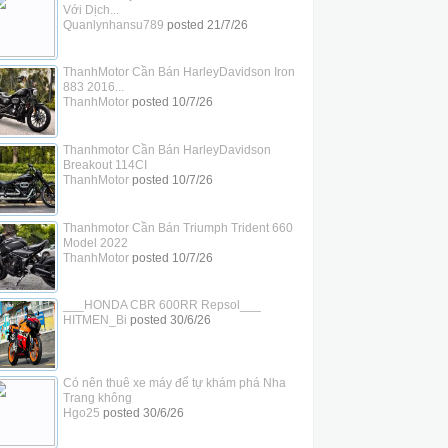
Với Dịch...
Quanlynhansu789
posted
21/7/26
ThanhMotor Cần Bán HarleyDavidson Iron
883 2016...
ThanhMotor
posted
10/7/26
Thanhmotor Cần Bán HarleyDavidson
Breakout 114CI
ThanhMotor
posted
10/7/26
Thanhmotor Cần Bán Triumph Trident 660
Model 2022
ThanhMotor
posted
10/7/26
___HONDA CBR 600RR Repsol___
HITMEN_Bi
posted
30/6/26
Có nên thuê xe máy để tự khám phá Nha
Trang không
Hgo25
posted
30/6/26