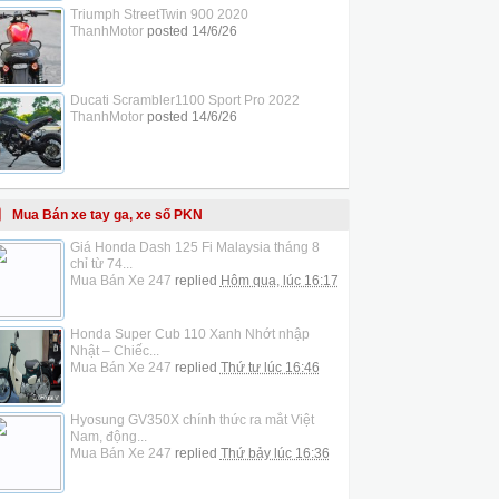
Triumph StreetTwin 900 2020
ThanhMotor
posted
14/6/26
Ducati Scrambler1100 Sport Pro 2022
ThanhMotor
posted
14/6/26
Mua Bán xe tay ga, xe số PKN
Giá Honda Dash 125 Fi Malaysia tháng 8
chỉ từ 74...
Mua Bán Xe 247
replied
Hôm qua, lúc 16:17
Honda Super Cub 110 Xanh Nhớt nhập
Nhật – Chiếc...
Mua Bán Xe 247
replied
Thứ tư lúc 16:46
Hyosung GV350X chính thức ra mắt Việt
Nam, động...
Mua Bán Xe 247
replied
Thứ bảy lúc 16:36