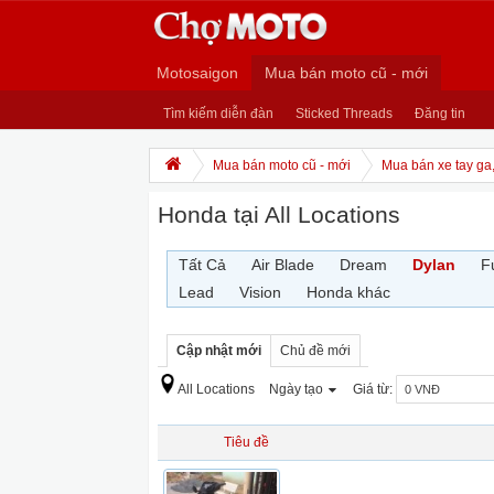
Motosaigon
Mua bán moto cũ - mới
Tìm kiếm diễn đàn
Sticked Threads
Đăng tin
Mua bán moto cũ - mới
Mua bán xe tay ga
Honda tại All Locations
Tất Cả
Air Blade
Dream
Dylan
F
Lead
Vision
Honda khác
Cập nhật mới
Chủ đề mới
All Locations
Ngày tạo
Giá từ:
Tiêu đề