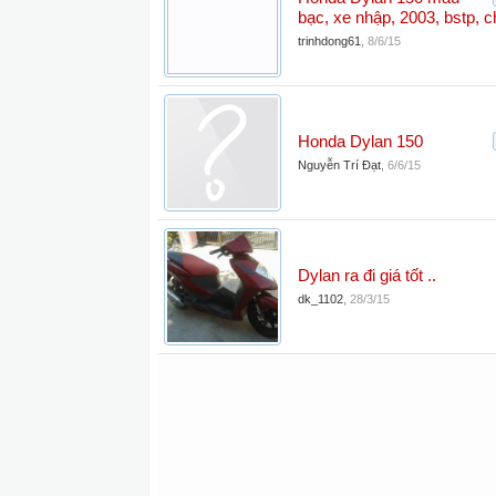
bạc, xe nhập, 2003, bstp, c
trinhdong61
,
8/6/15
Honda Dylan 150
Nguyễn Trí Đạt
,
6/6/15
Dylan ra đi giá tốt ..
dk_1102
,
28/3/15