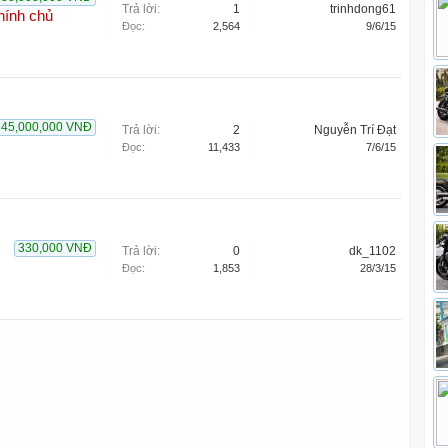
Trả lời:
1
trinhdong61
hính chủ
Đọc:
2,564
9/6/15
45,000,000 VNĐ
Trả lời:
2
Nguyễn Trí Đạt
Đọc:
11,433
7/6/15
330,000 VNĐ
Trả lời:
0
dk_1102
Đọc:
1,853
28/3/15