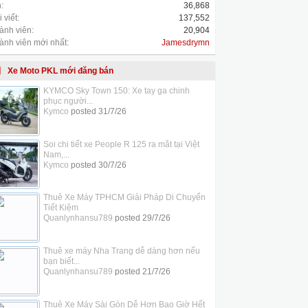
:
36,868
 viết:
137,552
ành viên:
20,904
ành viên mới nhất:
Jamesdrymn
Xe Moto PKL mới đăng bán
KYMCO Sky Town 150: Xe tay ga chinh
phục người...
Kymco
posted
31/7/26
Soi chi tiết xe People R 125 ra mắt tại Việt
Nam,...
Kymco
posted
30/7/26
Thuê Xe Máy TPHCM Giải Pháp Di Chuyển
Tiết Kiệm
Quanlynhansu789
posted
29/7/26
Thuê xe máy Nha Trang dễ dàng hơn nếu
bạn biết...
Quanlynhansu789
posted
21/7/26
Thuê Xe Máy Sài Gòn Dễ Hơn Bao Giờ Hết