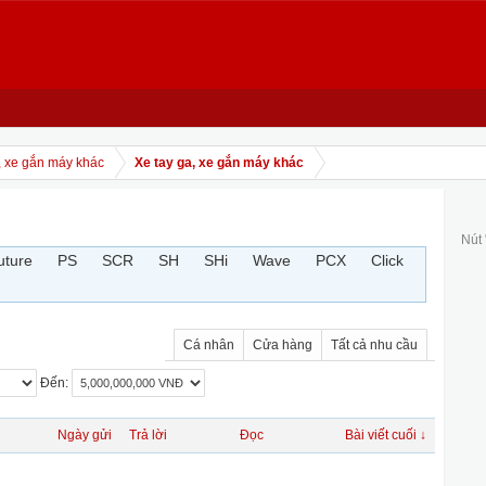
, xe gắn máy khác
Xe tay ga, xe gắn máy khác
Nút
uture
PS
SCR
SH
SHi
Wave
PCX
Click
Cá nhân
Cửa hàng
Tất cả nhu cầu
Đến:
Ngày gửi
Trả lời
Đọc
Bài viết cuối ↓