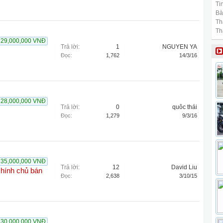
Tin
Bài
Th
Th
29,000,000 VNĐ
Trả lời:
1
NGUYEN YA
Đọc:
1,762
14/3/16
28,000,000 VNĐ
Trả lời:
0
quôc thái
Đọc:
1,279
9/3/16
35,000,000 VNĐ
Trả lời:
12
David Liu
hính chủ bán
Đọc:
2,638
3/10/15
30,000,000 VNĐ