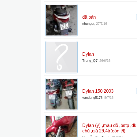
đã bán
nhungdt
,
27/7/16
Dylan
Trung_Q7
,
26/6/16
Dylan 150 2003
vandung5178
,
8/7/16
Dylan (ý) ,màu đỏ ,bstp ,d
chủ ,giá 29,4tr(còn t/l)