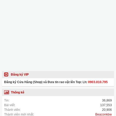
Đăng ký VIP
Đăng ký Cửa Hàng (Shop) và Đưa tin rao vặt lên Top: Lh:
0903.010.795
Thống kê
Tin:
36,869
Bài viết:
137,553
Thành viên:
20,906
Thành viên mới nhất:
Beaconkbw