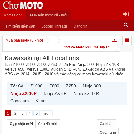
Motosaigon
Mua bán moto cũ - mới
Tìm kiếm diễn đàn
Sticked Threads
Đăng tin
Mua bán moto cũ - mới
...
Chợ xe Moto PKL, xe Tay Côn
Kawasaki tại All Locations
Bán Z1000, Z800, Z300, Z250, Z125 Pro, Ninja 300, Ninja ZX-10R,
Versys 650, Versys 1000, Vulcan S, ER-6N, ZX-6R có ABS và không
ABS đời 2014 - 2015 - 2016 và các dòng xe moto kawasaki cũ khác
Tất Cả
Z1000
Z800
Z250
Ninja 300
Ninja ZX-10R
Ninja ZX-6R
Ninja ZX-14R
Concours
Khác
1
2
3
4
5
Tiếp >
Cập nhật mới
Chủ đề mới
Cá nhân
Cửa hàng