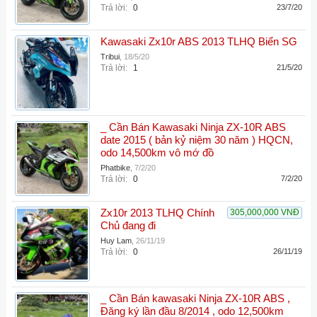
Trả lời:
0
23/7/20
Kawasaki Zx10r ABS 2013 TLHQ Biển SG
Tribui
,
18/5/20
Trả lời:
1
21/5/20
_ Cần Bán Kawasaki Ninja ZX-10R ABS
date 2015 ( bản kỷ niệm 30 năm ) HQCN,
odo 14,500km vô mớ đồ
Phatbike
,
7/2/20
Trả lời:
0
7/2/20
Zx10r 2013 TLHQ Chính
305,000,000 VNĐ
Chủ đang đi
Huy Lam
,
26/11/19
Trả lời:
0
26/11/19
_ Cần Bán kawasaki Ninja ZX-10R ABS ,
Đăng ký lần đầu 8/2014 , odo 12,500km