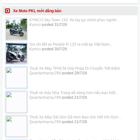
Xe Moto PKL mới đăng bán
KYMCO Sky Town 150: Xe tay ga chinh phục người...
Kymco
posted
31/7/26
Soi chi tiết xe People R 125 ra mắt tại Việt Nam,...
Kymco
posted
30/7/26
Thuê Xe Máy TPHCM Giải Pháp Di Chuyển Tiết Kiệm
Quanlynhansu789
posted
29/7/26
Thuê xe máy Nha Trang dễ dàng hơn nếu bạn biết...
Quanlynhansu789
posted
21/7/26
Thuê Xe Máy Sài Gòn Dễ Hơn Bao Giờ Hết Với Dịch...
Quanlynhansu789
posted
21/7/26