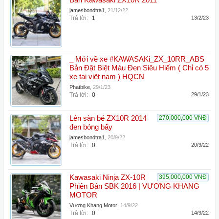
Bán Kawasaki ZX10R 2011
jamesbondtra1
,
21/12/22
Trả lời:
1
13/2/23
_ Mới về xe #KAWASAKi_ZX_10RR_ABS
Bản Đặt Biệt Màu Đen Siêu Hiếm ( Chỉ có 5
xe tại việt nam ) HQCN
Phatbike
,
29/1/23
Trả lời:
0
29/1/23
Lên sàn bé ZX10R 2014
270,000,000 VNĐ
đen bóng bẩy
jamesbondtra1
,
20/9/22
Trả lời:
0
20/9/22
Kawasaki Ninja ZX-10R
395,000,000 VNĐ
Phiên Bản SBK 2016 | VƯƠNG KHANG
MOTOR
Vương Khang Motor
,
14/9/22
Trả lời:
0
14/9/22