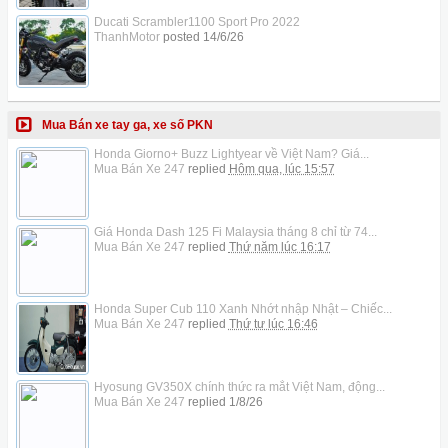
Ducati Scrambler1100 Sport Pro 2022
ThanhMotor
posted
14/6/26
Mua Bán xe tay ga, xe số PKN
Honda Giorno+ Buzz Lightyear về Việt Nam? Giá...
Mua Bán Xe 247
replied
Hôm qua, lúc 15:57
Giá Honda Dash 125 Fi Malaysia tháng 8 chỉ từ 74...
Mua Bán Xe 247
replied
Thứ năm lúc 16:17
Honda Super Cub 110 Xanh Nhớt nhập Nhật – Chiếc...
Mua Bán Xe 247
replied
Thứ tư lúc 16:46
Hyosung GV350X chính thức ra mắt Việt Nam, động...
Mua Bán Xe 247
replied
1/8/26