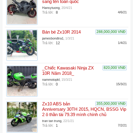
sang tên toàn quốc
Hansytuong
,
20/4/21
Trả lời:
8
4/6/21
Bán bé Zx10R 2014
288,000,000 VNĐ
jamesbondtra1
,
1/3/21
Trả lời:
12
1/4/21
_Chiếc Kawasaki Ninja ZX
820,000 VNĐ
10R Năm 2018_
nammotopkl
,
15/3/21
Trả lời:
0
15/3/21
Zx10 ABS bản
355,000,000 VNĐ
Anniversary 30TH 2015, HQCN, BSSG Vip
2 ô thần tài 79.39 mình chính chủ
tran tan trung
,
22/1/21
Trả lời:
1
7/2/21