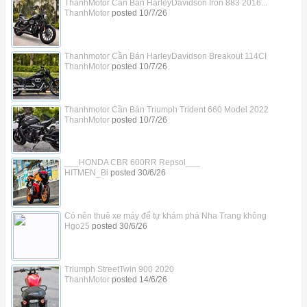
ThanhMotor Cần Bán HarleyDavidson Iron 883 2016...
ThanhMotor
posted
10/7/26
Thanhmotor Cần Bán HarleyDavidson Breakout 114CI
ThanhMotor
posted
10/7/26
Thanhmotor Cần Bán Triumph Trident 660 Model 2022
ThanhMotor
posted
10/7/26
___HONDA CBR 600RR Repsol___
HITMEN_Bi
posted
30/6/26
Có nên thuê xe máy để tự khám phá Nha Trang không
Hgo25
posted
30/6/26
Triumph StreetTwin 900 2020
ThanhMotor
posted
14/6/26