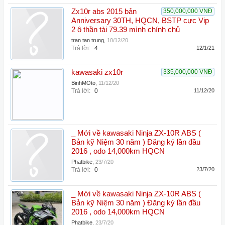
Zx10r abs 2015 bản
350,000,000 VNĐ
Anniversary 30TH, HQCN, BSTP cực Vip
2 ô thần tài 79.39 mình chính chủ
tran tan trung
,
10/12/20
Trả lời:
4
12/1/21
kawasaki zx10r
335,000,000 VNĐ
BinhMOto
,
11/12/20
Trả lời:
0
11/12/20
_ Mới về kawasaki Ninja ZX-10R ABS (
Bản kỹ Niệm 30 năm ) Đăng ký lần đầu
2016 , odo 14,000km HQCN
Phatbike
,
23/7/20
Trả lời:
0
23/7/20
_ Mới về kawasaki Ninja ZX-10R ABS (
Bản kỹ Niệm 30 năm ) Đăng ký lần đầu
2016 , odo 14,000km HQCN
Phatbike
,
23/7/20