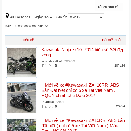
Tất cả nhu cầu
All Locations
Ngày tạo
Giá từ:
Đến:
Tiêu đề
Bài viết cuối ↓
Kawasaki Ninja zx10r 2014 biển số SG đẹp
keng
jamesbondtra1
,
20/4/23
Trả lời:
5
10/4/24
_ Mới về xe #Kawasaki_ZX_10RR_ABS
Bản Đặt biệt chỉ có 5 xe Tại Việt Nam ,
HQCN chính chủ Date 2017
Phatbike
,
2/4/24
Trả lời:
0
2/4/24
_ Mới về xe #Kawasaki_ZX10RR_ABS bản
đặt biệt ( chỉ có 5 xe Tại Việt Nam ) Màu