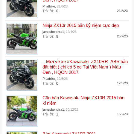
Đen , HQCN 2017
Phatbike
,
21/8/23
Trả lời:
0
21/8/23
Ninja ZX10r 2015 bản kỷ niệm cực đẹp
jamesbondtra1
,
12/4/23
Trả lời:
9
25/7/23
_ Mới về xe #Kawasaki_ZX10RR_ABS bản
đặt biệt ( chỉ có 5 xe Tại Việt Nam ) Màu
Đen , HQCN 2017
Phatbike
,
12/5/23
Trả lời:
0
12/5/23
Cần bán Kawasaki Ninja ZX10R 2015 bản
kỉ niệm
jamesbondtra1
,
20/12/22
Trả lời:
1
16/2/23