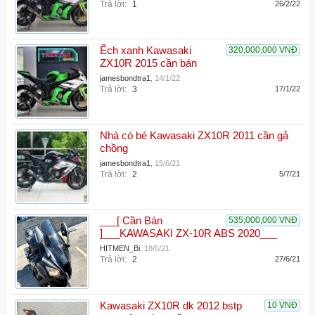
Trả lời:
1
26/2/22
Ếch xanh Kawasaki
320,000,000 VNĐ
ZX10R 2015 cần bán
jamesbondtra1
,
14/1/22
Trả lời:
3
17/1/22
Nhà có bé Kawasaki ZX10R 2011 cần gả
chồng
jamesbondtra1
,
15/6/21
Trả lời:
2
5/7/21
___[ Cần Bán
535,000,000 VNĐ
]___KAWASAKI ZX-10R ABS 2020___
HITMEN_Bi
,
18/6/21
Trả lời:
2
27/6/21
Kawasaki ZX10R dk 2012 bstp
10 VNĐ