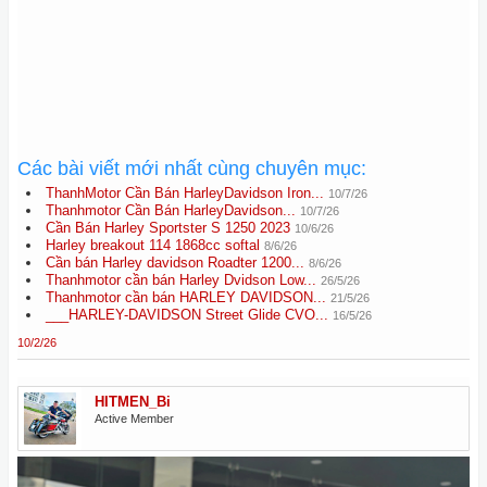
Các bài viết mới nhất cùng chuyên mục:
ThanhMotor Cần Bán HarleyDavidson Iron...
10/7/26
Thanhmotor Cần Bán HarleyDavidson...
10/7/26
Cần Bán Harley Sportster S 1250 2023
10/6/26
Harley breakout 114 1868cc softal
8/6/26
Cần bán Harley davidson Roadter 1200...
8/6/26
Thanhmotor cần bán Harley Dvidson Low...
26/5/26
Thanhmotor cần bán HARLEY DAVIDSON...
21/5/26
___HARLEY-DAVIDSON Street Glide CVO...
16/5/26
10/2/26
HITMEN_Bi
Active Member