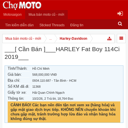
Motosaigon
Mua bán moto cũ - mới
Tìm kiếm diễn đàn
Sticked Threads
Đăng tin
Mua bán moto cũ - mới
...
Harley-Davidson
___[ Cần Bán ]___HARLEY Fat Boy 114Ci
2019___
Tỉnh/Thành:
Hồ Chí Minh
Giá bán:
568,000,000 VNĐ
Địa chỉ:
0934.110.687 - Tân Bình - HCM
Số KM đã đi:
11368
Giấy tờ xe:
Hải Quan Chính Ngạch
Thông tin:
10/2/26
, 2 Trả lời, 18,764 Đọc
CẢNH BÁO! Các bạn nên đến tận nơi xem xe (hàng hóa) và
gặp mặt giao dịch trực tiếp. KHÔNG NÊN chuyển khoản khi
chưa gặp mặt, tránh trường hợp lừa đảo và nhận hàng hóa
không đúng sự thật.