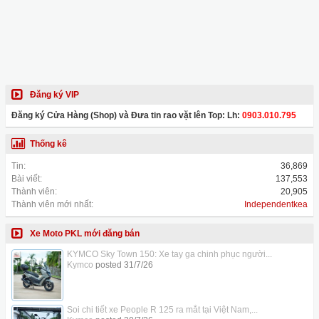
Đăng ký VIP
Đăng ký Cửa Hàng (Shop) và Đưa tin rao vặt lên Top: Lh:
0903.010.795
Thống kê
Tin:
36,869
Bài viết:
137,553
Thành viên:
20,905
Thành viên mới nhất:
Independentkea
Xe Moto PKL mới đăng bán
KYMCO Sky Town 150: Xe tay ga chinh phục người...
Kymco
posted
31/7/26
Soi chi tiết xe People R 125 ra mắt tại Việt Nam,...