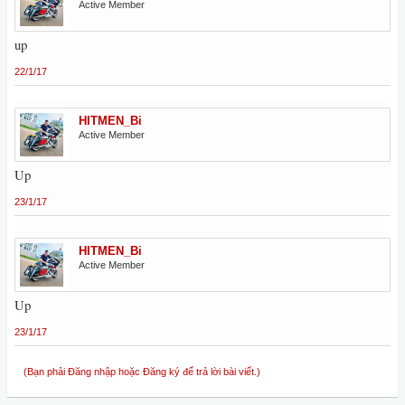
Active Member
up
22/1/17
HITMEN_Bi
Active Member
Up
23/1/17
HITMEN_Bi
Active Member
Up
23/1/17
(Bạn phải Đăng nhập hoặc Đăng ký để trả lời bài viết.)