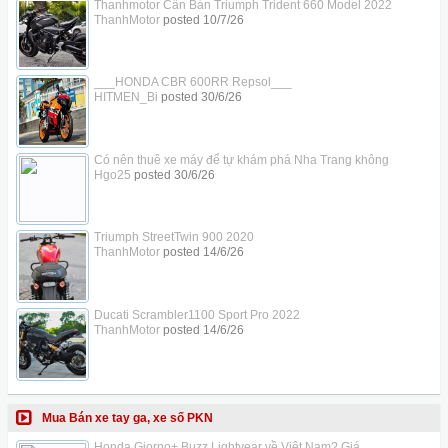
Thanhmotor Cần Bán Triumph Trident 660 Model 2022
ThanhMotor
posted
10/7/26
___HONDA CBR 600RR Repsol___
HITMEN_Bi
posted
30/6/26
Có nên thuê xe máy để tự khám phá Nha Trang không
Hgo25
posted
30/6/26
Triumph StreetTwin 900 2020
ThanhMotor
posted
14/6/26
Ducati Scrambler1100 Sport Pro 2022
ThanhMotor
posted
14/6/26
Mua Bán xe tay ga, xe số PKN
Honda Giorno+ Buzz Lightyear về Việt Nam? Giá...