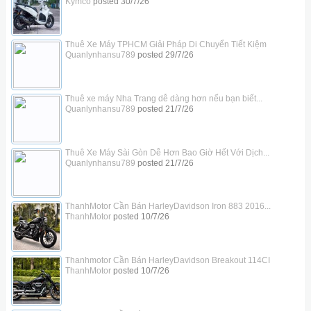
Kymco
posted
30/7/26
Thuê Xe Máy TPHCM Giải Pháp Di Chuyển Tiết Kiệm
Quanlynhansu789
posted
29/7/26
Thuê xe máy Nha Trang dễ dàng hơn nếu bạn biết...
Quanlynhansu789
posted
21/7/26
Thuê Xe Máy Sài Gòn Dễ Hơn Bao Giờ Hết Với Dịch...
Quanlynhansu789
posted
21/7/26
ThanhMotor Cần Bán HarleyDavidson Iron 883 2016...
ThanhMotor
posted
10/7/26
Thanhmotor Cần Bán HarleyDavidson Breakout 114CI
ThanhMotor
posted
10/7/26