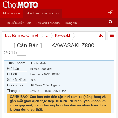
Motosaigon
Mua bán moto cũ - mới
Tìm kiếm diễn đàn
Sticked Threads
Đăng tin
Mua bán moto cũ - mới
...
Kawasaki
___[ Cần Bán ]___KAWASAKI Z800
2015___
Tỉnh/Thành:
Hồ Chí Minh
Giá bán:
199,000,000 VNĐ
Địa chỉ:
Tân Bình - 0934110687
Số KM đã đi:
9999
Giấy tờ xe:
Hải Quan Chính Ngạch
Thông tin:
22/1/17
, 3 Trả lời, 2,874 Đọc
CẢNH BÁO! Các bạn nên đến tận nơi xem xe (hàng hóa) và
gặp mặt giao dịch trực tiếp. KHÔNG NÊN chuyển khoản khi
chưa gặp mặt, tránh trường hợp lừa đảo và nhận hàng hóa
không đúng sự thật.