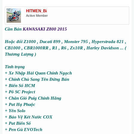
HITMEN_Bi
Active Member
Cần Bán
KAWASAKI Z800
2015
Hoặc đổi Z1000 , Ducati 899 , Monster 795 , Hyperstrada 821 ,
CB1000 , CBR1000RR , R1 , R6 , Zx10R , Harley Davidson ... (
Thương Lượng )
Tình trạng
+ Xe Nhập Hải Quan Chính Ngạch
+ Chính Chủ Sang Tên Đứng Bán
+ Biển Số HCM
+ Pô SC Project
+ Chắn Gió Puig Chính Hãng
+ Pat Hạ Phuộc
+ Yên Solo
+ Bảo Vệ Két Nước COX
+ Pat Biển Số
+ Pen Gù EVOTech