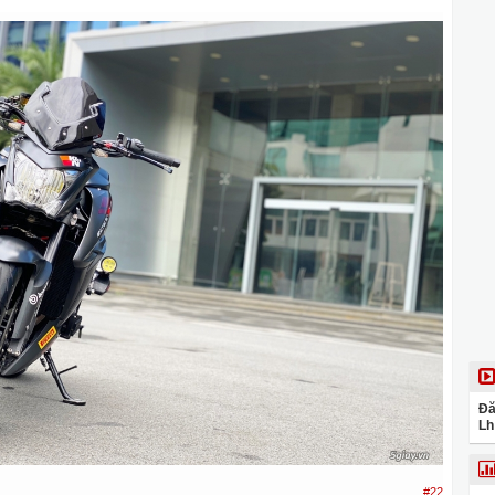
Đă
Lh
#22