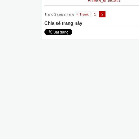
HITMEN_Bi
,
16/10/21
Trang 2 của 2 trang
< Trước
1
2
Chia sẻ trang này