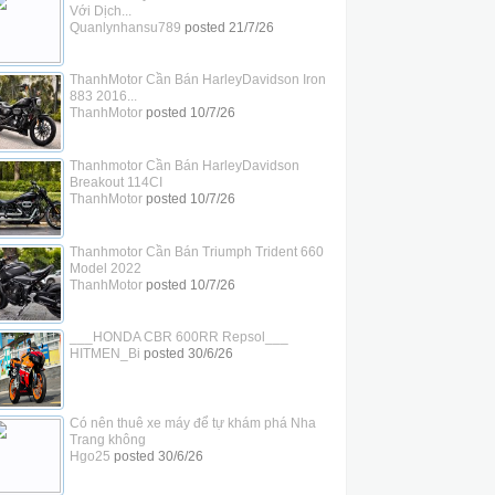
Với Dịch...
Quanlynhansu789
posted
21/7/26
ThanhMotor Cần Bán HarleyDavidson Iron
883 2016...
ThanhMotor
posted
10/7/26
Thanhmotor Cần Bán HarleyDavidson
Breakout 114CI
ThanhMotor
posted
10/7/26
Thanhmotor Cần Bán Triumph Trident 660
Model 2022
ThanhMotor
posted
10/7/26
___HONDA CBR 600RR Repsol___
HITMEN_Bi
posted
30/6/26
Có nên thuê xe máy để tự khám phá Nha
Trang không
Hgo25
posted
30/6/26