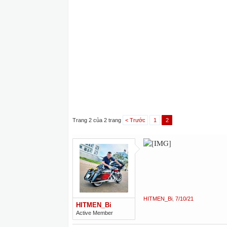
Trang 2 của 2 trang
< Trước
1
2
HITMEN_Bi
,
7/10/21
HITMEN_Bi
Active Member