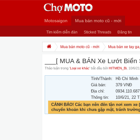
Motosaigon
Mua bán moto cũ - mới
Tìm kiếm diễn đàn
Sticked Threads
Đăng tin
Mua bán moto cũ - mới
Mua bán xe tay ga
___[ MUA & BÁN Xe Lướt Biển 
Thảo luận trong '
Loại xe khác
' bắt đầu bởi
HITMEN_Bi
,
10/6/21
Tỉnh/Thành:
Hồ Chí Minh
Giá bán:
379 VNĐ
Địa chỉ:
0934.110.687
Thông tin:
10/6/21
, 22 T
CẢNH BÁO! Các bạn nên đến tận nơi xem xe (
chuyển khoản khi chưa gặp mặt, tránh trườn