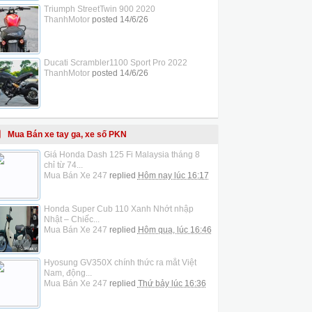
Triumph StreetTwin 900 2020
ThanhMotor
posted
14/6/26
Ducati Scrambler1100 Sport Pro 2022
ThanhMotor
posted
14/6/26
Mua Bán xe tay ga, xe số PKN
Giá Honda Dash 125 Fi Malaysia tháng 8
chỉ từ 74...
Mua Bán Xe 247
replied
Hôm nay lúc 16:17
Honda Super Cub 110 Xanh Nhớt nhập
Nhật – Chiếc...
Mua Bán Xe 247
replied
Hôm qua, lúc 16:46
Hyosung GV350X chính thức ra mắt Việt
Nam, động...
Mua Bán Xe 247
replied
Thứ bảy lúc 16:36