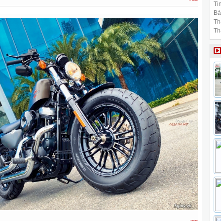
Tin
Bài
Th
Th