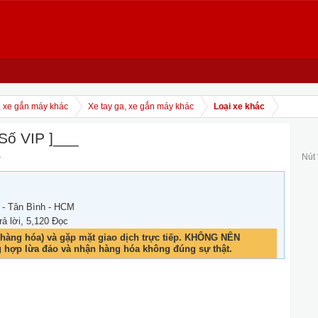
, xe gắn máy khác
Xe tay ga, xe gắn máy khác
Loại xe khác
Số VIP ]___
.
Nút
 - Tân Bình - HCM
rả lời, 5,120 Đọc
hàng hóa) và gặp mặt giao dịch trực tiếp. KHÔNG NÊN
g hợp lừa đảo và nhận hàng hóa không đúng sự thật.