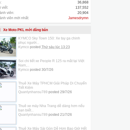
:
36,868
 viết:
137,552
ành viên:
20,904
ành viên mới nhất:
Jamesdrymn
Xe Moto PKL mới đăng bán
KYMCO Sky Town 150: Xe tay ga chinh
phục người...
Kymco
posted
Thứ sáu lúc 13:23
Soi chi tiết xe People R 125 ra mắt tại Việt
Nam,...
Kymco
posted
30/7/26
Thuê Xe Máy TPHCM Giải Pháp Di Chuyển
Tiết Kiệm
Quanlynhansu789
posted
29/7/26
Thuê xe máy Nha Trang dễ dàng hơn nếu
bạn biết...
Quanlynhansu789
posted
21/7/26
Thuê Xe Máy Sài Gòn Dễ Hơn Bao Giờ Hết