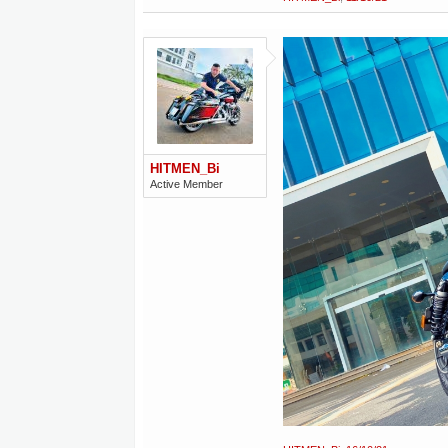
HITMEN_Bi
Active Member