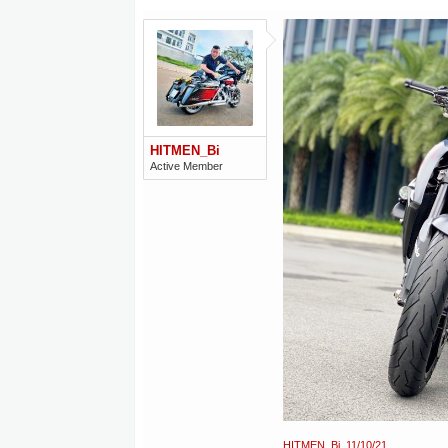
HITMEN_Bi
Active Member
HITMEN_Bi
,
11/10/21