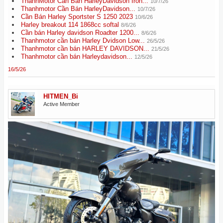
ThanhMotor Cần Bán HarleyDavidson Iron...
10/7/26
Thanhmotor Cần Bán HarleyDavidson...
10/7/26
Cần Bán Harley Sportster S 1250 2023
10/6/26
Harley breakout 114 1868cc softal
8/6/26
Cần bán Harley davidson Roadter 1200...
8/6/26
Thanhmotor cần bán Harley Dvidson Low...
26/5/26
Thanhmotor cần bán HARLEY DAVIDSON...
21/5/26
Thanhmotor cần bán Harleydavidson...
12/5/26
16/5/26
HITMEN_Bi
Active Member