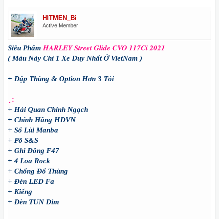
HITMEN_Bi
Active Member
HARLEY Street Glide CVO 117Ci 2021
Siêu Phẩm
( Màu Này Chỉ 1 Xe Duy Nhất Ở VietNam )
+ Đập Thùng & Option Hơn 3 Tỏi
̀ ̣ :
+ Hải Quan Chính Ngạch
+ Chính Hãng HDVN
+ Số Lùi Manba
+ Pô S&S
+ Ghi Đông F47
+ 4 Loa Rock
+ Chống Đổ Thùng
+ Đèn LED Fa
+ Kiếng
+ Đèn TUN Dim