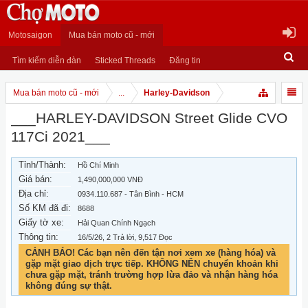
Motosaigon
Mua bán moto cũ - mới
Tìm kiếm diễn đàn
Sticked Threads
Đăng tin
Mua bán moto cũ - mới
...
Harley-Davidson
___HARLEY-DAVIDSON Street Glide CVO
117Ci 2021___
Tỉnh/Thành:
Hồ Chí Minh
Giá bán:
1,490,000,000 VNĐ
Địa chỉ:
0934.110.687 - Tân Bình - HCM
Số KM đã đi:
8688
Giấy tờ xe:
Hải Quan Chính Ngạch
Thông tin:
16/5/26
, 2 Trả lời, 9,517 Đọc
CẢNH BÁO! Các bạn nên đến tận nơi xem xe (hàng hóa) và
gặp mặt giao dịch trực tiếp. KHÔNG NÊN chuyển khoản khi
chưa gặp mặt, tránh trường hợp lừa đảo và nhận hàng hóa
không đúng sự thật.