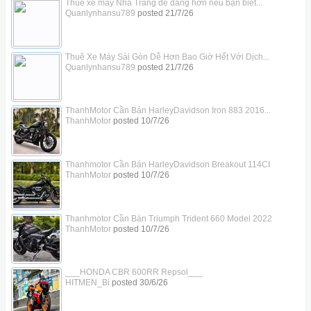
Thuê xe máy Nha Trang dễ dàng hơn nếu bạn biết...
Quanlynhansu789
posted
21/7/26
Thuê Xe Máy Sài Gòn Dễ Hơn Bao Giờ Hết Với Dịch...
Quanlynhansu789
posted
21/7/26
ThanhMotor Cần Bán HarleyDavidson Iron 883 2016...
ThanhMotor
posted
10/7/26
Thanhmotor Cần Bán HarleyDavidson Breakout 114CI
ThanhMotor
posted
10/7/26
Thanhmotor Cần Bán Triumph Trident 660 Model 2022
ThanhMotor
posted
10/7/26
___HONDA CBR 600RR Repsol___
HITMEN_Bi
posted
30/6/26