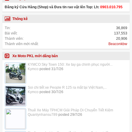
Đăng ký Cửa Hàng (Shop) và Đưa tin rao vặt lên Top: Lh:
0903.010.795
Thống kê
Tin:
36,869
Bài viết:
137,553
Thành viên:
20,906
Thành viên mới nhất:
Beaconkbw
Xe Moto PKL mới đăng bán
KYMCO Sky Town 150: Xe tay ga chinh phục người...
Kymco
posted
31/7/26
Soi chi tiết xe People R 125 ra mắt tại Việt Nam,...
Kymco
posted
30/7/26
Thuê Xe Máy TPHCM Giải Pháp Di Chuyển Tiết Kiệm
Quanlynhansu789
posted
29/7/26