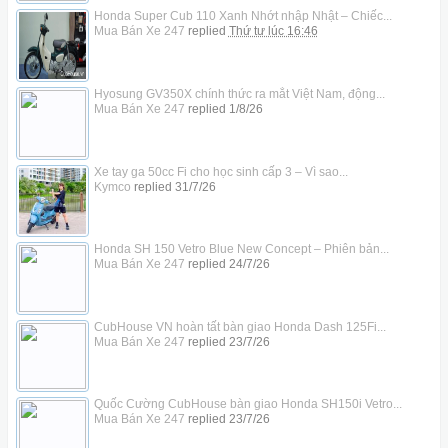
Honda Super Cub 110 Xanh Nhớt nhập Nhật – Chiếc...
Mua Bán Xe 247
replied
Thứ tư lúc 16:46
Hyosung GV350X chính thức ra mắt Việt Nam, động...
Mua Bán Xe 247
replied
1/8/26
Xe tay ga 50cc Fi cho học sinh cấp 3 – Vì sao...
Kymco
replied
31/7/26
Honda SH 150 Vetro Blue New Concept – Phiên bản...
Mua Bán Xe 247
replied
24/7/26
CubHouse VN hoàn tất bàn giao Honda Dash 125Fi...
Mua Bán Xe 247
replied
23/7/26
Quốc Cường CubHouse bàn giao Honda SH150i Vetro...
Mua Bán Xe 247
replied
23/7/26