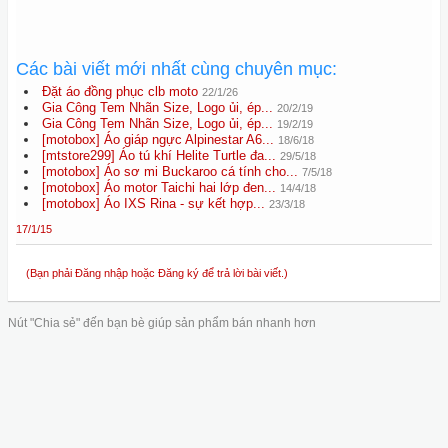
Các bài viết mới nhất cùng chuyên mục:
Đặt áo đồng phục clb moto
22/1/26
Gia Công Tem Nhãn Size, Logo ủi, ép...
20/2/19
Gia Công Tem Nhãn Size, Logo ủi, ép...
19/2/19
[motobox] Áo giáp ngực Alpinestar A6...
18/6/18
[mtstore299] Áo tú khí Helite Turtle đa...
29/5/18
[motobox] Áo sơ mi Buckaroo cá tính cho...
7/5/18
[motobox] Áo motor Taichi hai lớp đen...
14/4/18
[motobox] Áo IXS Rina - sự kết hợp...
23/3/18
17/1/15
(Bạn phải Đăng nhập hoặc Đăng ký để trả lời bài viết.)
Nút "Chia sẻ" đến bạn bè giúp sản phẩm bán nhanh hơn