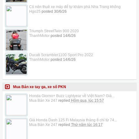
Có nên thuê xe máy để tự khám phá Nha Trang không
Hgo25
posted
30/6/26
Triumph StreetTwin 900 2020
ThanhMotor
posted
14/6/26
Ducati Scrambler1100 Sport Pro 2022
ThanhMotor
posted
14/6/26
Mua Bán xe tay ga, xe số PKN
Honda Giorno+ Buzz Lightyear về Việt Nam? Giá...
Mua Bán Xe 247
replied
Hôm qua, lúc 15:57
Giá Honda Dash 125 Fi Malaysia tháng 8 chỉ từ 74...
Mua Bán Xe 247
replied
Thứ năm lúc 16:17