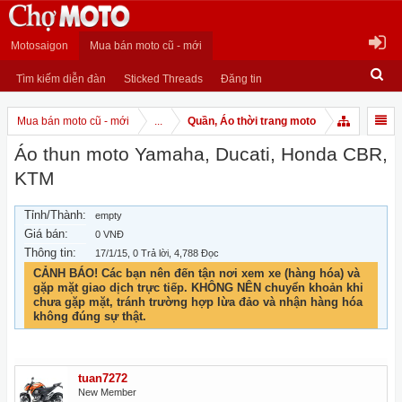
Motosaigon
Mua bán moto cũ - mới
Tìm kiếm diễn đàn
Sticked Threads
Đăng tin
Mua bán moto cũ - mới
...
Quần, Áo thời trang moto
Áo thun moto Yamaha, Ducati, Honda CBR,
KTM
Tỉnh/Thành:
empty
Giá bán:
0 VNĐ
Thông tin:
17/1/15
, 0 Trả lời, 4,788 Đọc
CẢNH BÁO! Các bạn nên đến tận nơi xem xe (hàng hóa) và
gặp mặt giao dịch trực tiếp. KHÔNG NÊN chuyển khoản khi
chưa gặp mặt, tránh trường hợp lừa đảo và nhận hàng hóa
không đúng sự thật.
tuan7272
New Member