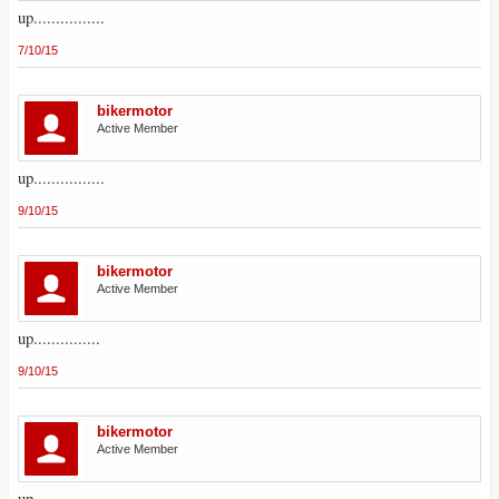
up................
7/10/15
bikermotor
Active Member
up................
9/10/15
bikermotor
Active Member
up...............
9/10/15
bikermotor
Active Member
up...................