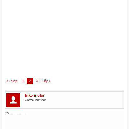
< Trước
1
2
3
Tiếp >
bikermotor
Active Member
up................