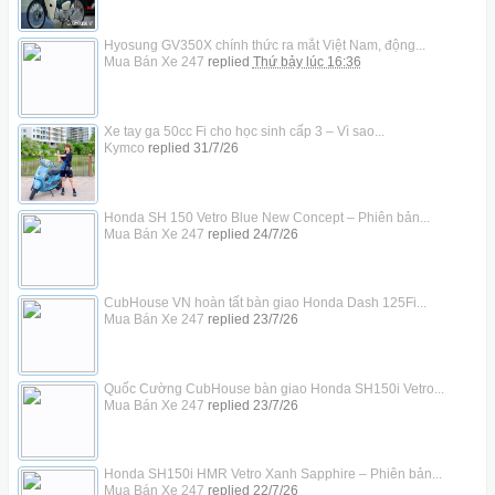
Hyosung GV350X chính thức ra mắt Việt Nam, động...
Mua Bán Xe 247
replied
Thứ bảy lúc 16:36
Xe tay ga 50cc Fi cho học sinh cấp 3 – Vì sao...
Kymco
replied
31/7/26
Honda SH 150 Vetro Blue New Concept – Phiên bản...
Mua Bán Xe 247
replied
24/7/26
CubHouse VN hoàn tất bàn giao Honda Dash 125Fi...
Mua Bán Xe 247
replied
23/7/26
Quốc Cường CubHouse bàn giao Honda SH150i Vetro...
Mua Bán Xe 247
replied
23/7/26
Honda SH150i HMR Vetro Xanh Sapphire – Phiên bản...
Mua Bán Xe 247
replied
22/7/26