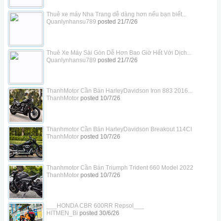
Thuê xe máy Nha Trang dễ dàng hơn nếu bạn biết...
Quanlynhansu789
posted
21/7/26
Thuê Xe Máy Sài Gòn Dễ Hơn Bao Giờ Hết Với Dịch...
Quanlynhansu789
posted
21/7/26
ThanhMotor Cần Bán HarleyDavidson Iron 883 2016...
ThanhMotor
posted
10/7/26
Thanhmotor Cần Bán HarleyDavidson Breakout 114CI
ThanhMotor
posted
10/7/26
Thanhmotor Cần Bán Triumph Trident 660 Model 2022
ThanhMotor
posted
10/7/26
___HONDA CBR 600RR Repsol___
HITMEN_Bi
posted
30/6/26