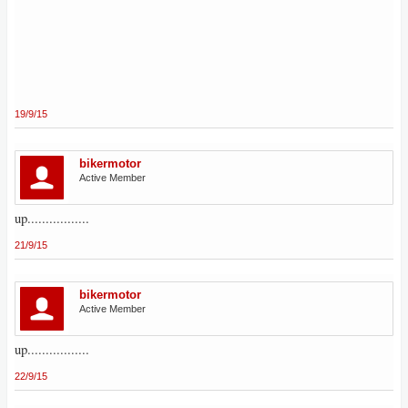
19/9/15
bikermotor
Active Member
up.................
21/9/15
bikermotor
Active Member
up.................
22/9/15