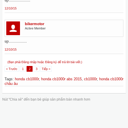
12/10/15
bikermotor
Active Member
up................
12/10/15
(Bạn phải Đăng nhập hoặc Đăng ký để trả lời bài viết.)
< Trước
1
2
3
Tiếp >
Tags
:
honda cb1000r
,
honda cb1000r abs 2015
,
cb1000r
,
honda cb1000r
châu âu
Nút "Chia sẻ" đến bạn bè giúp sản phẩm bán nhanh hơn