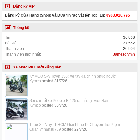
Đăng ký VIP
Đăng ký Cửa Hàng (Shop) và Đưa tin rao vặt lên Top: Lh:
0903.010.795
Thống kê
Tin:
36,868
Bài viết:
137,552
Thành viên:
20,904
Thành viên mới nhất:
Jamesdrymn
Xe Moto PKL mới đăng bán
KYMCO Sky Town 150: Xe tay ga chinh phục người...
Kymco
posted
31/7/26
Soi chi tiết xe People R 125 ra mắt tại Việt Nam,...
Kymco
posted
30/7/26
Thuê Xe Máy TPHCM Giải Pháp Di Chuyển Tiết Kiệm
Quanlynhansu789
posted
29/7/26