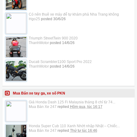
Có nên thuê xe máy để tự khám phá Nha Trang không
Hgo25
posted
30/6/26
Triumph StreetTwin 900 2020
ThanhMotor
posted
14/6/26
Ducati Scrambler1100 Sport Pro 2022
ThanhMotor
posted
14/6/26
Mua Bán xe tay ga, xe số PKN
Giá Honda Dash 125 Fi Malaysia tháng 8 chỉ từ 74...
Mua Bán Xe 247
replied
Hôm qua, lúc 16:17
Honda Super Cub 110 Xanh Nhớt nhập Nhật – Chiếc...
Mua Bán Xe 247
replied
Thứ tư lúc 16:46