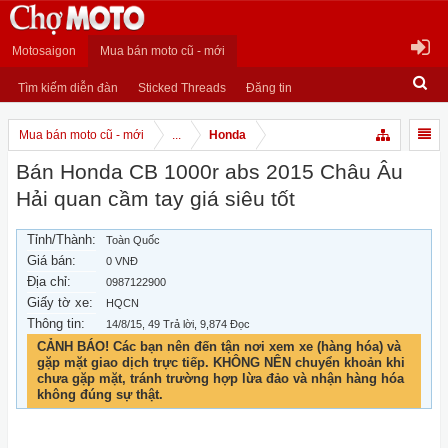
Motosaigon
Mua bán moto cũ - mới
Tìm kiếm diễn đàn
Sticked Threads
Đăng tin
Mua bán moto cũ - mới
...
Honda
Bán Honda CB 1000r abs 2015 Châu Âu
Hải quan cầm tay giá siêu tốt
Tỉnh/Thành:
Toàn Quốc
Giá bán:
0 VNĐ
Địa chỉ:
0987122900
Giấy tờ xe:
HQCN
Thông tin:
14/8/15
, 49 Trả lời, 9,874 Đọc
CẢNH BÁO! Các bạn nên đến tận nơi xem xe (hàng hóa) và
gặp mặt giao dịch trực tiếp. KHÔNG NÊN chuyển khoản khi
chưa gặp mặt, tránh trường hợp lừa đảo và nhận hàng hóa
không đúng sự thật.