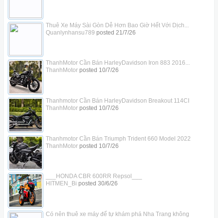
Thuê Xe Máy Sài Gòn Dễ Hơn Bao Giờ Hết Với Dịch...
Quanlynhansu789
posted
21/7/26
ThanhMotor Cần Bán HarleyDavidson Iron 883 2016...
ThanhMotor
posted
10/7/26
Thanhmotor Cần Bán HarleyDavidson Breakout 114CI
ThanhMotor
posted
10/7/26
Thanhmotor Cần Bán Triumph Trident 660 Model 2022
ThanhMotor
posted
10/7/26
___HONDA CBR 600RR Repsol___
HITMEN_Bi
posted
30/6/26
Có nên thuê xe máy để tự khám phá Nha Trang không