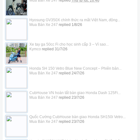
Mua Bán Xe 247
replied
Thứ tư lúc 16:46
Hyosung GV350X chính thức ra mắt Việt Nam, động...
Mua Bán Xe 247
replied
1/8/26
Xe tay ga 50cc Fi cho học sinh cấp 3 – Vì sao...
Kymco
replied
31/7/26
Honda SH 150 Vetro Blue New Concept – Phiên bản...
Mua Bán Xe 247
replied
24/7/26
CubHouse VN hoàn tất bàn giao Honda Dash 125Fi...
Mua Bán Xe 247
replied
23/7/26
Quốc Cường CubHouse bàn giao Honda SH150i Vetro...
Mua Bán Xe 247
replied
23/7/26