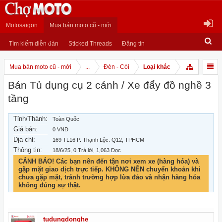
Motosaigon
Mua bán moto cũ - mới
Tìm kiếm diễn đàn
Sticked Threads
Đăng tin
Mua bán moto cũ - mới
...
Đèn - Còi
Loại khác
Bán Tủ dụng cụ 2 cánh / Xe đẩy đồ nghề 3
tầng
Tỉnh/Thành:
Toàn Quốc
Giá bán:
0 VNĐ
Địa chỉ:
169 TL16 P. Thạnh Lộc. Q12, TPHCM
Thông tin:
18/6/25
, 0 Trả lời, 1,063 Đọc
CẢNH BÁO! Các bạn nên đến tận nơi xem xe (hàng hóa) và
gặp mặt giao dịch trực tiếp. KHÔNG NÊN chuyển khoản khi
chưa gặp mặt, tránh trường hợp lừa đảo và nhận hàng hóa
không đúng sự thật.
tudungdonghe