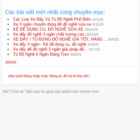
Các bài viết mới nhất cùng chuyên mục:
Các Loại Xe Đẩy Và Tủ Đồ Nghề Phổ Biến
15/1/26
Xe 3 ngăn chuyên dùng để đồ nghề sửa xe
8/12/25
KỆ ĐỂ DỤNG CỤ, ĐỒ NGHỀ SỬA XE
23/10/25
Xe đẩy đồ nghề 3 ngăn chất lượng cao
16/10/25
XE ĐẨY / TỦ ĐỰNG ĐỒ NGHỀ GIÁ TỐT, HÀNG...
29/9/25
Xe đẩy 3 ngăn - Kệ để dụng cụ, đồ nghề
15/9/25
Xe đẩy để đồ nghề 3 ngăn giải pháp để...
25/7/25
Tủ Đồ Nghề 6 Ngăn Bảng Treo
20/6/25
18/6/25
(Bạn phải Đăng nhập hoặc Đăng ký để trả lời bài viết.)
Nút "Chia sẻ" đến bạn bè giúp sản phẩm bán nhanh hơn