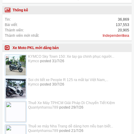
Thống kê
Tin:
36,869
Bài viết:
137,553
Thành viên:
20,905
Thành viên mới nhất:
Independentkea
Xe Moto PKL mới đăng bán
KYMCO Sky Town 150: Xe tay ga chinh phục người...
Kymco
posted
31/7/26
Soi chi tiết xe People R 125 ra mắt tại Việt Nam,...
Kymco
posted
30/7/26
Thuê Xe Máy TPHCM Giải Pháp Di Chuyển Tiết Kiệm
Quanlynhansu789
posted
29/7/26
Thuê xe máy Nha Trang dễ dàng hơn nếu bạn biết...
Quanlynhansu789
posted
21/7/26