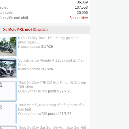
:
36,869
 viết:
137,553
ành viên:
20,906
ành viên mới nhất:
Beaconkbw
Xe Moto PKL mới đăng bán
KYMCO Sky Town 150: Xe tay ga chinh
phục người...
Kymco
posted
31/7/26
Soi chi tiết xe People R 125 ra mắt tại Việt
Nam,...
Kymco
posted
30/7/26
Thuê Xe Máy TPHCM Giải Pháp Di Chuyển
Tiết Kiệm
Quanlynhansu789
posted
29/7/26
Thuê xe máy Nha Trang dễ dàng hơn nếu
bạn biết...
Quanlynhansu789
posted
21/7/26
Thuê Xe Máy Sài Gòn Dễ Hơn Bao Giờ Hết