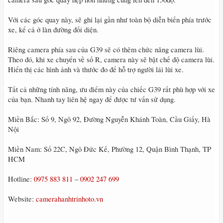
Với các góc quay này, sẽ ghi lại gần như toàn bộ diễn biến phía trước
xe, kể cả ở làn đường đối diện.
Riêng camera phía sau của G39 sẽ có thêm chức năng camera lùi.
Theo đó, khi xe chuyển về số R, camera này sẽ bật chế độ camera lùi.
Hiển thị các hình ảnh và thước đo để hỗ trợ người lái lùi xe.
Tất cả những tính năng, ưu điểm này của chiếc G39 rất phù hợp với xe
của bạn. Nhanh tay liên hệ ngay để được tư vấn sử dụng.
Miền Bắc: Số 9, Ngõ 92, Đường Nguyễn Khánh Toàn, Cầu Giấy, Hà
Nội
Miền Nam: Số 22C, Ngô Đức Kế, Phường 12, Quận Bình Thạnh, TP
HCM
Hotline:
0975 883 811
–
0902 247 699
Website:
camerahanhtrinhoto.vn