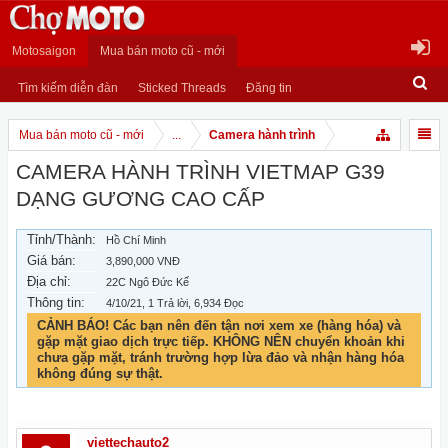
Motosaigon
Mua bán moto cũ - mới
Tìm kiếm diễn đàn
Sticked Threads
Đăng tin
Mua bán moto cũ - mới
...
Camera hành trình
CAMERA HÀNH TRÌNH VIETMAP G39
DẠNG GƯƠNG CAO CẤP
Tỉnh/Thành:
Hồ Chí Minh
Giá bán:
3,890,000 VNĐ
Địa chỉ:
22C Ngô Đức Kế
Thông tin:
4/10/21
, 1 Trả lời, 6,934 Đọc
CẢNH BÁO! Các bạn nên đến tận nơi xem xe (hàng hóa) và
gặp mặt giao dịch trực tiếp. KHÔNG NÊN chuyển khoản khi
chưa gặp mặt, tránh trường hợp lừa đảo và nhận hàng hóa
không đúng sự thật.
viettechauto2