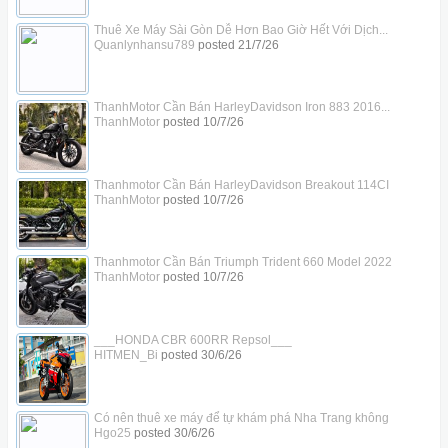
Thuê Xe Máy Sài Gòn Dễ Hơn Bao Giờ Hết Với Dịch...
Quanlynhansu789
posted
21/7/26
ThanhMotor Cần Bán HarleyDavidson Iron 883 2016...
ThanhMotor
posted
10/7/26
Thanhmotor Cần Bán HarleyDavidson Breakout 114CI
ThanhMotor
posted
10/7/26
Thanhmotor Cần Bán Triumph Trident 660 Model 2022
ThanhMotor
posted
10/7/26
___HONDA CBR 600RR Repsol___
HITMEN_Bi
posted
30/6/26
Có nên thuê xe máy để tự khám phá Nha Trang không
Hgo25
posted
30/6/26