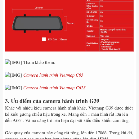
Tham khảo thêm:
Camera hành trình Vietmap C65
Camera hành trình Vietmap C62S
3. Ưu điểm của camera hành trình G39
Khác với nhiều kiểu camera hành trình khác, Vietmap G39 được thiết
kế kiểu gương chiếu hậu trong xe. Mang đến 1 màn hình rất lớn lên
đến 9.66”. Và nó càng trở nên hiện đại với kiểu điều khiển cảm ứng.
Góc quay của camera này cũng rất rộng, lên đến 170độ. Trong khi đó,
camera sau góc quay hẹp hơn nhưng cũng lên đến 150độ.