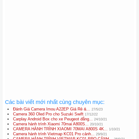
Các bài viết mới nhất cùng chuyên mục:
Đánh Giá Camera Imou A22EP Giá Rẻ &...
27/5/23
Camera 360 Oled Pro cho Suzuki Swift
17/12/22
Carplay Android Box cho xe Peugeot đẳng...
24/10/21
Camera hành trình Xiaomi 70mai A800S...
20/10/21
CAMERA HÀNH TRÌNH XIAOMI 70MAI A800S 4K...
1/10/21
Camera hành trình Vietmap KC01 Pro cảnh...
29/9/21
CAMERA HÀNH TRÌNH VIETMAP KC01 PRO CẢNH...
28/9/21