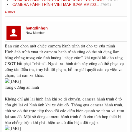
CAMERA HÀNH TRÌNH VIETMAP ICAM VM200...
27/9/21
4/10/21
hangdinhqn
New Member
Bạn cần chọn một chiếc camera hành trình tốt cho xe của mình
Hình ảnh trích xuất từ camera hành trình cũng có thể sử dụng làm
bằng chứng trong các tình huống “nhạy cảm” khi người lái cho rằng
CSGT bắt phạt “nhầm”. Ngoài ra, hình ảnh này cũng có thể phục vụ
công tác điều tra, truy bắt tội phạm, hỗ trợ giải quyết các vụ việc va
chạm, tai nạn xe khác.
Tăng cường an ninh
Không chỉ ghi lại hình ảnh khi xe di chuyển, camera hành trình ô tô
còn ghi lại cả hình ảnh khi xe đậu đỗ. Thông qua camera hành trình,
chủ xe có thể trực tiếp theo dõi các diễn biến quanh xe từ xa và xem
lại sau đó. Một số dòng camera hành trình ô tô còn tích hợp thiết bị
báo chống trộm khi phát hiện xe có dấu hiệu đột ngập.