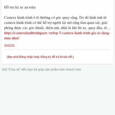
Hỗ trợ lái xe an toàn
Camera hành trình ô tô thường có góc quay rộng. Do đó hình ảnh từ
camera hành trình có thể hỗ trợ người lái mở rộng tầm quan sát, giải
phóng được các góc khuất, điểm mù, nhất là khi lùi xe, quay đầu, rẽ…
https://camerahanhtrinhgiare.vn/top-5-camera-hanh-trinh-gia-re-dang-
mua-nhat/
23/11/21
(Bạn phải Đăng nhập hoặc Đăng ký để trả lời bài viết.)
Nút "Chia sẻ" đến bạn bè giúp sản phẩm bán nhanh hơn