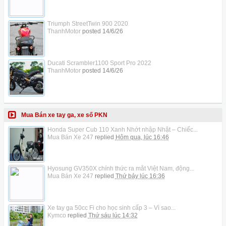
Triumph StreetTwin 900 2020
ThanhMotor
posted
14/6/26
Ducati Scrambler1100 Sport Pro 2022
ThanhMotor
posted
14/6/26
Mua Bán xe tay ga, xe số PKN
Honda Super Cub 110 Xanh Nhớt nhập Nhật – Chiếc...
Mua Bán Xe 247
replied
Hôm qua, lúc 16:46
Hyosung GV350X chính thức ra mắt Việt Nam, động...
Mua Bán Xe 247
replied
Thứ bảy lúc 16:36
Xe tay ga 50cc Fi cho học sinh cấp 3 – Vì sao...
Kymco
replied
Thứ sáu lúc 14:32