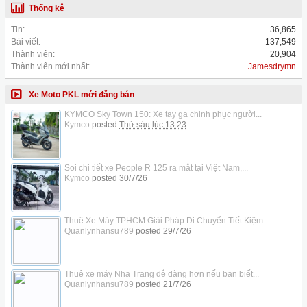
Thống kê
Tin:
36,865
Bài viết:
137,549
Thành viên:
20,904
Thành viên mới nhất:
Jamesdrymn
Xe Moto PKL mới đăng bán
KYMCO Sky Town 150: Xe tay ga chinh phục người...
Kymco
posted
Thứ sáu lúc 13:23
Soi chi tiết xe People R 125 ra mắt tại Việt Nam,...
Kymco
posted
30/7/26
Thuê Xe Máy TPHCM Giải Pháp Di Chuyển Tiết Kiệm
Quanlynhansu789
posted
29/7/26
Thuê xe máy Nha Trang dễ dàng hơn nếu bạn biết...
Quanlynhansu789
posted
21/7/26