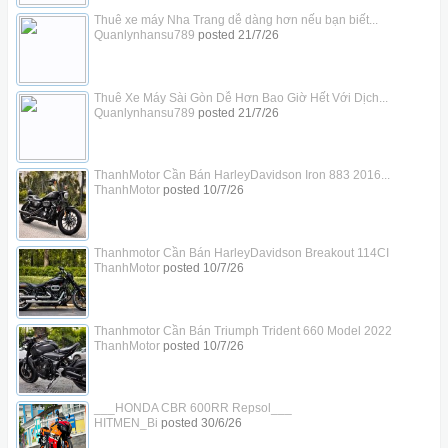
Thuê xe máy Nha Trang dễ dàng hơn nếu bạn biết...
Quanlynhansu789
posted
21/7/26
Thuê Xe Máy Sài Gòn Dễ Hơn Bao Giờ Hết Với Dịch...
Quanlynhansu789
posted
21/7/26
ThanhMotor Cần Bán HarleyDavidson Iron 883 2016...
ThanhMotor
posted
10/7/26
Thanhmotor Cần Bán HarleyDavidson Breakout 114CI
ThanhMotor
posted
10/7/26
Thanhmotor Cần Bán Triumph Trident 660 Model 2022
ThanhMotor
posted
10/7/26
___HONDA CBR 600RR Repsol___
HITMEN_Bi
posted
30/6/26