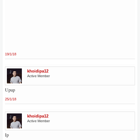
19/1/18
khoidipa12
Active Member
Upup
25/1/18
khoidipa12
Active Member
Ip