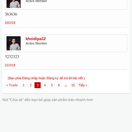
Active Member
363636
20/2/18
khoidipa12
Active Member
3232323
21/2/18
(Bạn phải Đăng nhập hoặc Đăng ký để trả lời bài viết.)
< Trước
1
2
3
4
5
6
→
15
Tiếp >
Nút "Chia sẻ" đến bạn bè giúp sản phẩm bán nhanh hơn