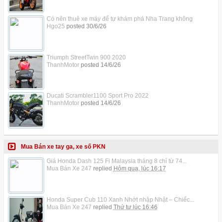
Có nên thuê xe máy để tự khám phá Nha Trang không
Hgo25
posted
30/6/26
Triumph StreetTwin 900 2020
ThanhMotor
posted
14/6/26
Ducati Scrambler1100 Sport Pro 2022
ThanhMotor
posted
14/6/26
Mua Bán xe tay ga, xe số PKN
Giá Honda Dash 125 Fi Malaysia tháng 8 chỉ từ 74...
Mua Bán Xe 247
replied
Hôm qua, lúc 16:17
Honda Super Cub 110 Xanh Nhớt nhập Nhật – Chiếc...
Mua Bán Xe 247
replied
Thứ tư lúc 16:46