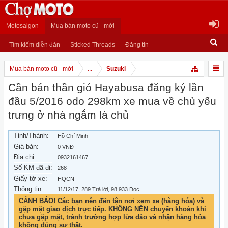
Motosaigon
Mua bán moto cũ - mới
Tìm kiếm diễn đàn
Sticked Threads
Đăng tin
Mua bán moto cũ - mới
...
Suzuki
Cần bán thần gió Hayabusa đăng ký lần
đầu 5/2016 odo 298km xe mua về chủ yếu
trưng ở nhà ngắm là chủ
Tỉnh/Thành:
Hồ Chí Minh
Giá bán:
0 VNĐ
Địa chỉ:
0932161467
Số KM đã đi:
268
Giấy tờ xe:
HQCN
Thông tin:
11/12/17
, 289 Trả lời, 98,933 Đọc
CẢNH BÁO! Các bạn nên đến tận nơi xem xe (hàng hóa) và
gặp mặt giao dịch trực tiếp. KHÔNG NÊN chuyển khoản khi
chưa gặp mặt, tránh trường hợp lừa đảo và nhận hàng hóa
không đúng sự thật.