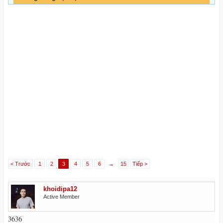
< Trước
1
2
3
4
5
6
→
15
Tiếp >
khoidipa12
Active Member
3636