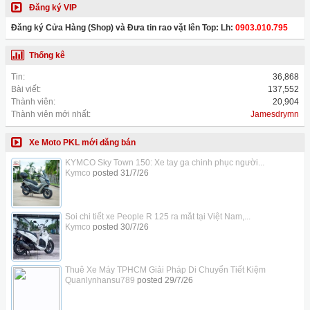
Đăng ký VIP
Đăng ký Cửa Hàng (Shop) và Đưa tin rao vặt lên Top: Lh:
0903.010.795
Thống kê
Tin:
36,868
Bài viết:
137,552
Thành viên:
20,904
Thành viên mới nhất:
Jamesdrymn
Xe Moto PKL mới đăng bán
KYMCO Sky Town 150: Xe tay ga chinh phục người...
Kymco
posted
31/7/26
Soi chi tiết xe People R 125 ra mắt tại Việt Nam,...
Kymco
posted
30/7/26
Thuê Xe Máy TPHCM Giải Pháp Di Chuyển Tiết Kiệm
Quanlynhansu789
posted
29/7/26