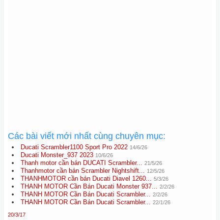
Các bài viết mới nhất cùng chuyên mục:
Ducati Scrambler1100 Sport Pro 2022
14/6/26
Ducati Monster_937 2023
10/6/26
Thanh motor cần bán DUCATI Scrambler...
21/5/26
Thanhmotor cần bán Scrambler Nightshift...
12/5/26
THANHMOTOR cần bán Ducati Diavel 1260...
5/3/26
THANH MOTOR Cần Bán Ducati Monster 937...
2/2/26
THANH MOTOR Cần Bán Ducati Scrambler...
2/2/26
THANH MOTOR Cần Bán Ducati Scrambler...
22/1/26
20/3/17