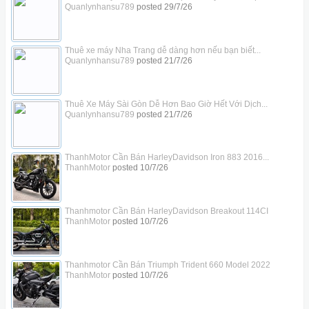
Quanlynhansu789
posted
29/7/26
Thuê xe máy Nha Trang dễ dàng hơn nếu bạn biết...
Quanlynhansu789
posted
21/7/26
Thuê Xe Máy Sài Gòn Dễ Hơn Bao Giờ Hết Với Dịch...
Quanlynhansu789
posted
21/7/26
ThanhMotor Cần Bán HarleyDavidson Iron 883 2016...
ThanhMotor
posted
10/7/26
Thanhmotor Cần Bán HarleyDavidson Breakout 114CI
ThanhMotor
posted
10/7/26
Thanhmotor Cần Bán Triumph Trident 660 Model 2022
ThanhMotor
posted
10/7/26