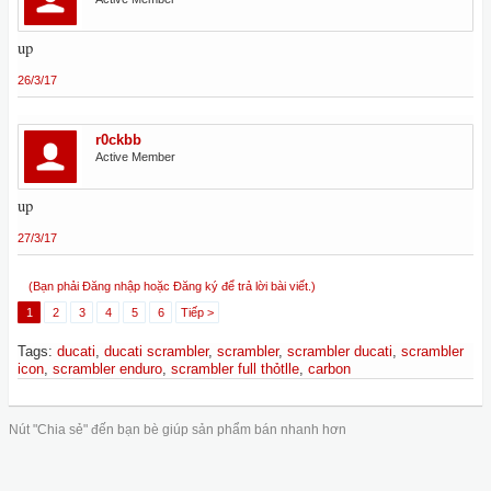
up
26/3/17
r0ckbb
Active Member
up
27/3/17
(Bạn phải Đăng nhập hoặc Đăng ký để trả lời bài viết.)
1
2
3
4
5
6
Tiếp >
Tags
:
ducati
,
ducati scrambler
,
scrambler
,
scrambler ducati
,
scrambler
icon
,
scrambler enduro
,
scrambler full thỏtlle
,
carbon
Nút "Chia sẻ" đến bạn bè giúp sản phẩm bán nhanh hơn