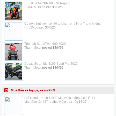
___HONDA CBR 600RR Repsol___
HITMEN_Bi
posted
30/6/26
Có nên thuê xe máy để tự khám phá Nha Trang không
Hgo25
posted
30/6/26
Triumph StreetTwin 900 2020
ThanhMotor
posted
14/6/26
Ducati Scrambler1100 Sport Pro 2022
ThanhMotor
posted
14/6/26
Mua Bán xe tay ga, xe số PKN
Giá Honda Dash 125 Fi Malaysia tháng 8 chỉ từ 74...
Mua Bán Xe 247
replied
Hôm qua, lúc 16:17