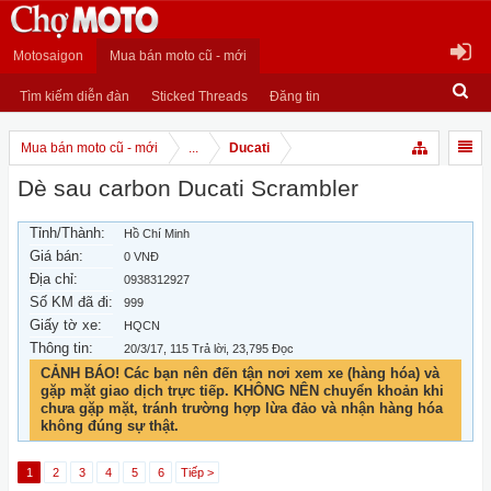
Motosaigon
Mua bán moto cũ - mới
Tìm kiếm diễn đàn
Sticked Threads
Đăng tin
Mua bán moto cũ - mới
...
Ducati
Dè sau carbon Ducati Scrambler
Tỉnh/Thành:
Hồ Chí Minh
Giá bán:
0 VNĐ
Địa chỉ:
0938312927
Số KM đã đi:
999
Giấy tờ xe:
HQCN
Thông tin:
20/3/17
, 115 Trả lời, 23,795 Đọc
CẢNH BÁO! Các bạn nên đến tận nơi xem xe (hàng hóa) và
gặp mặt giao dịch trực tiếp. KHÔNG NÊN chuyển khoản khi
chưa gặp mặt, tránh trường hợp lừa đảo và nhận hàng hóa
không đúng sự thật.
1
2
3
4
5
6
Tiếp >