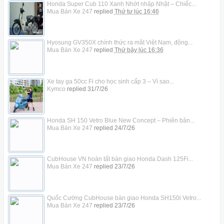
Honda Super Cub 110 Xanh Nhớt nhập Nhật – Chiếc...
Mua Bán Xe 247
replied
Thứ tư lúc 16:46
Hyosung GV350X chính thức ra mắt Việt Nam, động...
Mua Bán Xe 247
replied
Thứ bảy lúc 16:36
Xe tay ga 50cc Fi cho học sinh cấp 3 – Vì sao...
Kymco
replied
31/7/26
Honda SH 150 Vetro Blue New Concept – Phiên bản...
Mua Bán Xe 247
replied
24/7/26
CubHouse VN hoàn tất bàn giao Honda Dash 125Fi...
Mua Bán Xe 247
replied
23/7/26
Quốc Cường CubHouse bàn giao Honda SH150i Vetro...
Mua Bán Xe 247
replied
23/7/26