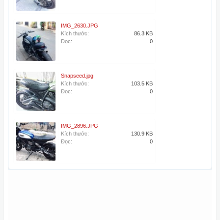
IMG_2630.JPG
Kích thước:
86.3 KB
Đọc:
0
Snapseed.jpg
Kích thước:
103.5 KB
Đọc:
0
IMG_2896.JPG
Kích thước:
130.9 KB
Đọc:
0