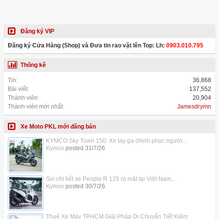
Đăng ký VIP
Đăng ký Cửa Hàng (Shop) và Đưa tin rao vặt lên Top: Lh:
0903.010.795
Thống kê
Tin:
36,868
Bài viết:
137,552
Thành viên:
20,904
Thành viên mới nhất:
Jamesdrymn
Xe Moto PKL mới đăng bán
KYMCO Sky Town 150: Xe tay ga chinh phục người...
Kymco
posted
31/7/26
Soi chi tiết xe People R 125 ra mắt tại Việt Nam,...
Kymco
posted
30/7/26
Thuê Xe Máy TPHCM Giải Pháp Di Chuyển Tiết Kiệm