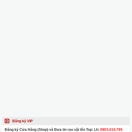
Đăng ký VIP
Đăng ký Cửa Hàng (Shop) và Đưa tin rao vặt lên Top: Lh:
0903.010.795