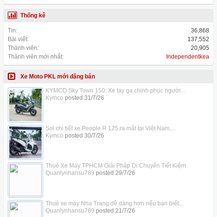
Thống kê
Tin:
36,868
Bài viết:
137,552
Thành viên:
20,905
Thành viên mới nhất:
Independentkea
Xe Moto PKL mới đăng bán
KYMCO Sky Town 150: Xe tay ga chinh phục người...
Kymco
posted
31/7/26
Soi chi tiết xe People R 125 ra mắt tại Việt Nam,...
Kymco
posted
30/7/26
Thuê Xe Máy TPHCM Giải Pháp Di Chuyển Tiết Kiệm
Quanlynhansu789
posted
29/7/26
Thuê xe máy Nha Trang dễ dàng hơn nếu bạn biết...
Quanlynhansu789
posted
21/7/26