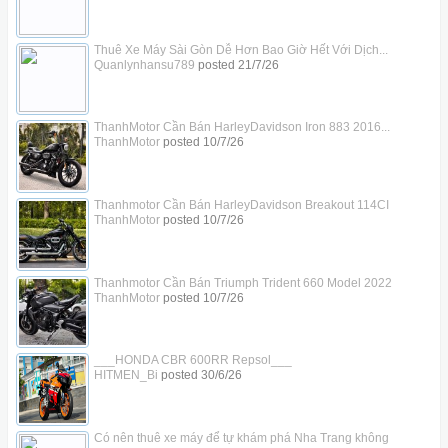
Thuê Xe Máy Sài Gòn Dễ Hơn Bao Giờ Hết Với Dịch...
Quanlynhansu789
posted
21/7/26
ThanhMotor Cần Bán HarleyDavidson Iron 883 2016...
ThanhMotor
posted
10/7/26
Thanhmotor Cần Bán HarleyDavidson Breakout 114CI
ThanhMotor
posted
10/7/26
Thanhmotor Cần Bán Triumph Trident 660 Model 2022
ThanhMotor
posted
10/7/26
___HONDA CBR 600RR Repsol___
HITMEN_Bi
posted
30/6/26
Có nên thuê xe máy để tự khám phá Nha Trang không