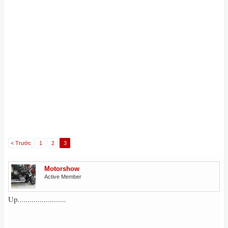
< Trước
1
2
3
Motorshow
Active Member
Up........................