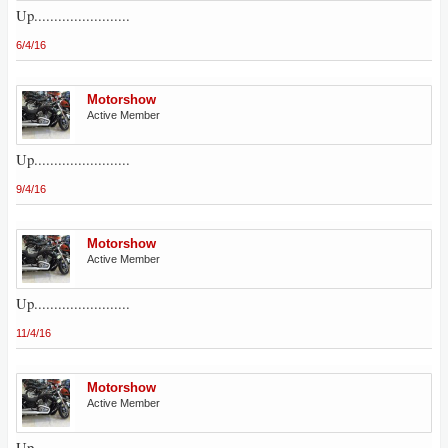
Up........................
6/4/16
Motorshow
Active Member
Up........................
9/4/16
Motorshow
Active Member
Up........................
11/4/16
Motorshow
Active Member
Up........................