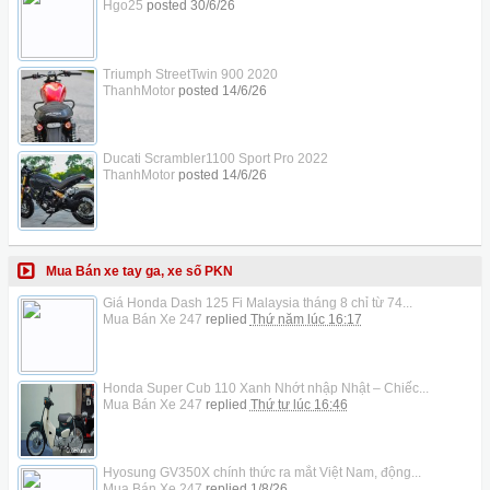
Hgo25
posted
30/6/26
Triumph StreetTwin 900 2020
ThanhMotor
posted
14/6/26
Ducati Scrambler1100 Sport Pro 2022
ThanhMotor
posted
14/6/26
Mua Bán xe tay ga, xe số PKN
Giá Honda Dash 125 Fi Malaysia tháng 8 chỉ từ 74...
Mua Bán Xe 247
replied
Thứ năm lúc 16:17
Honda Super Cub 110 Xanh Nhớt nhập Nhật – Chiếc...
Mua Bán Xe 247
replied
Thứ tư lúc 16:46
Hyosung GV350X chính thức ra mắt Việt Nam, động...
Mua Bán Xe 247
replied
1/8/26