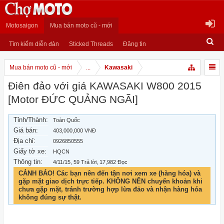
Motosaigon
Mua bán moto cũ - mới
Tìm kiếm diễn đàn
Sticked Threads
Đăng tin
Mua bán moto cũ - mới
...
Kawasaki
Điên đảo với giá KAWASAKI W800 2015
[Motor ĐỨC QUẢNG NGÃI]
Tỉnh/Thành:
Toàn Quốc
Giá bán:
403,000,000 VNĐ
Địa chỉ:
0926850555
Giấy tờ xe:
HQCN
Thông tin:
4/11/15
, 59 Trả lời, 17,982 Đọc
CẢNH BÁO! Các bạn nên đến tận nơi xem xe (hàng hóa) và
gặp mặt giao dịch trực tiếp. KHÔNG NÊN chuyển khoản khi
chưa gặp mặt, tránh trường hợp lừa đảo và nhận hàng hóa
không đúng sự thật.