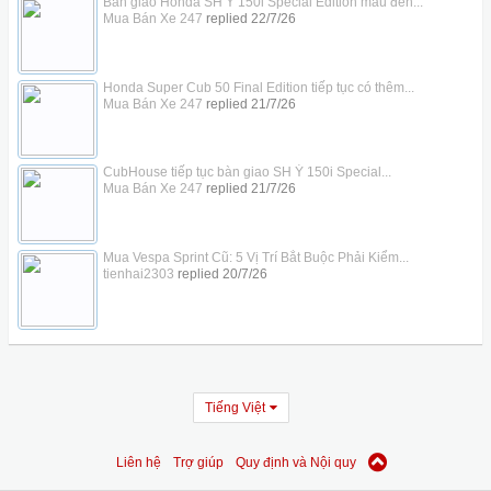
Bàn giao Honda SH Ý 150i Special Edition màu đen...
Mua Bán Xe 247
replied
22/7/26
Honda Super Cub 50 Final Edition tiếp tục có thêm...
Mua Bán Xe 247
replied
21/7/26
CubHouse tiếp tục bàn giao SH Ý 150i Special...
Mua Bán Xe 247
replied
21/7/26
Mua Vespa Sprint Cũ: 5 Vị Trí Bắt Buộc Phải Kiểm...
tienhai2303
replied
20/7/26
Tiếng Việt
Liên hệ
Trợ giúp
Quy định và Nội quy