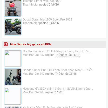
Triumph StreetTwin 900 2020
ThanhMotor
posted
14/6/26
Ducati Scrambler1100 Sport Pro 2022
ThanhMotor
posted
14/6/26
Mua Bán xe tay ga, xe số PKN
Giá Honda Dash 125 Fi Malaysia tháng 8 chỉ từ 74...
Mua Bán Xe 247
replied
Thứ năm lúc 16:17
Honda Super Cub 110 Xanh Nhớt nhập Nhật – Chiếc...
Mua Bán Xe 247
replied
Thứ tư lúc 16:46
Hyosung GV350X chính thức ra mắt Việt Nam, động...
Mua Bán Xe 247
replied
1/8/26
Xe tay ga 50cc Fi cho học sinh cấp 3 – Vì sao...