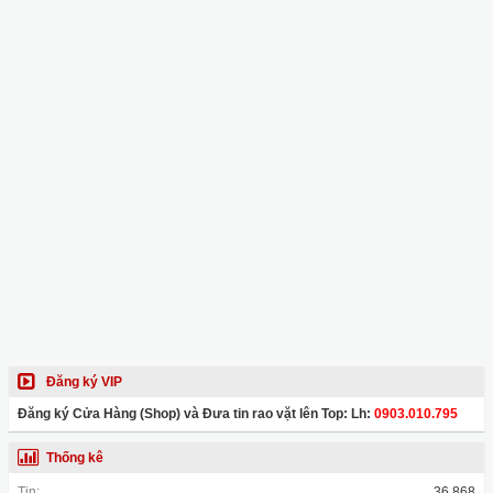
Đăng ký VIP
Đăng ký Cửa Hàng (Shop) và Đưa tin rao vặt lên Top: Lh:
0903.010.795
Thống kê
Tin:
36,868