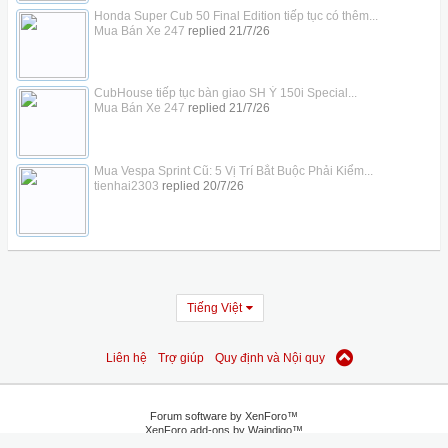
Honda Super Cub 50 Final Edition tiếp tục có thêm...
Mua Bán Xe 247
replied
21/7/26
CubHouse tiếp tục bàn giao SH Ý 150i Special...
Mua Bán Xe 247
replied
21/7/26
Mua Vespa Sprint Cũ: 5 Vị Trí Bắt Buộc Phải Kiểm...
tienhai2303
replied
20/7/26
Tiếng Việt
Liên hệ
Trợ giúp
Quy định và Nội quy
Forum software by XenForo™
XenForo add-ons by Waindigo™