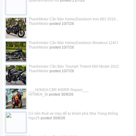
Quanlynhansu789
posted
21/7/26
ThanhMotor Cần Bán HarleyDavidson Iron 883 2016...
ThanhMotor
posted
10/7/26
Thanhmotor Cần Bán HarleyDavidson Breakout 114CI
ThanhMotor
posted
10/7/26
Thanhmotor Cần Bán Triumph Trident 660 Model 2022
ThanhMotor
posted
10/7/26
___HONDA CBR 600RR Repsol___
HITMEN_Bi
posted
30/6/26
Có nên thuê xe máy để tự khám phá Nha Trang không
Hgo25
posted
30/6/26