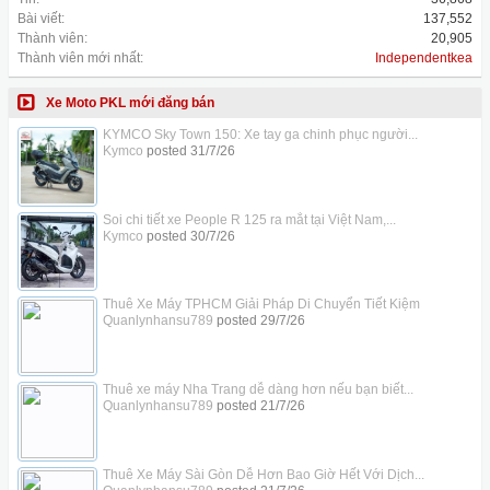
Bài viết:
137,552
Thành viên:
20,905
Thành viên mới nhất:
Independentkea
Xe Moto PKL mới đăng bán
KYMCO Sky Town 150: Xe tay ga chinh phục người...
Kymco
posted
31/7/26
Soi chi tiết xe People R 125 ra mắt tại Việt Nam,...
Kymco
posted
30/7/26
Thuê Xe Máy TPHCM Giải Pháp Di Chuyển Tiết Kiệm
Quanlynhansu789
posted
29/7/26
Thuê xe máy Nha Trang dễ dàng hơn nếu bạn biết...
Quanlynhansu789
posted
21/7/26
Thuê Xe Máy Sài Gòn Dễ Hơn Bao Giờ Hết Với Dịch...