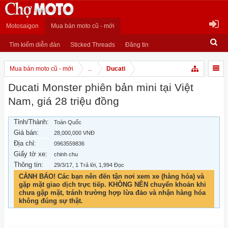
Motosaigon
Mua bán moto cũ - mới
Tìm kiếm diễn đàn
Sticked Threads
Đăng tin
Mua bán moto cũ - mới
...
Ducati
Ducati Monster phiên bản mini tại Việt
Nam, giá 28 triệu đồng
Tỉnh/Thành:
Toàn Quốc
Giá bán:
28,000,000 VNĐ
Địa chỉ:
0963559836
Giấy tờ xe:
chinh chu
Thông tin:
29/3/17
, 1 Trả lời, 1,994 Đọc
CẢNH BÁO! Các bạn nên đến tận nơi xem xe (hàng hóa) và
gặp mặt giao dịch trực tiếp. KHÔNG NÊN chuyển khoản khi
chưa gặp mặt, tránh trường hợp lừa đảo và nhận hàng hóa
không đúng sự thật.