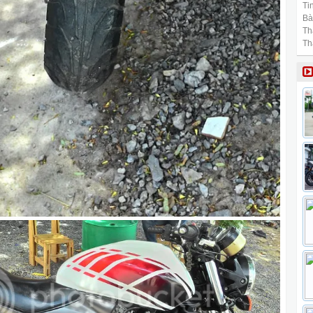
Tin
Bài
Th
Th