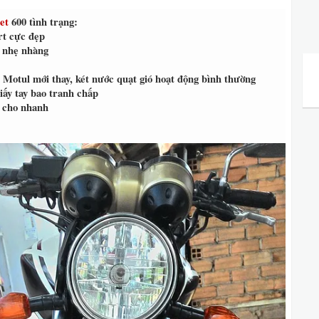
et
600 tình trạng:
rt cực đẹp
 nhẹ nhàng
t Motul mới thay, két nước quạt gió hoạt động bình thường
iấy tay bao tranh chấp
ệu cho nhanh