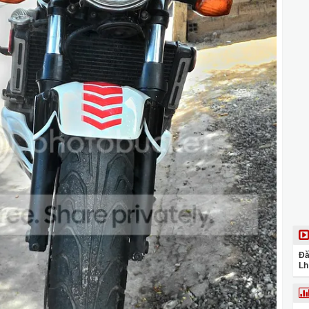
Đă
Lh