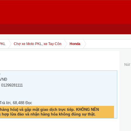
PKL
Chợ xe Moto PKL, xe Tay Côn
Honda
Nút
h
 VNĐ
- 01299281111
 Trả lời, 68,488 Đọc
hàng hóa) và gặp mặt giao dịch trực tiếp. KHÔNG NÊN
g hợp lừa đảo và nhận hàng hóa không đúng sự thật.