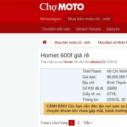
Motosaigon
Mua bán moto cũ - mới
Tìm kiếm diễn đàn
Sticked Threads
Đăng tin
Mua bán moto cũ - mới
Mua Bán xe Moto 
Hornet 600f giá rẻ
Thảo luận trong '
Honda
' bắt đầu bởi
alibaba123
,
22/6/15
.
Tỉnh/Thành:
Hồ Chí Min
Giá bán:
98,000,000
Địa chỉ:
Bình Thạnh
Số KM đã đi:
26000
Giấy tờ xe:
GTHL
Thông tin:
22/6/15
, 26
CẢNH BÁO! Các bạn nên đến tận nơi xem xe (
chuyển khoản khi chưa gặp mặt, tránh trườn
Trang 1 của 2 trang
1
2
Tiếp >