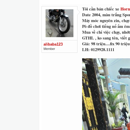
Tôi cần bán chiếc xe
Horn
Date 2004, màu trắng Spo
Máy móc nguyên zin, chạy
Pô đồ chơi tiếng nổ ấm êm
Mua về chỉ việc chạy, nhớ
GTHL , ko sang tên, viết g
Giá: 98 triệu....fix 90 tri
alibaba123
LH: 0129928.1111
Member