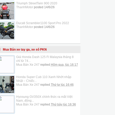
Triumph StreetTwin 900 2020
ThanhMotor
posted
14/6/26
Ducati Scrambler1100 Sport Pro 2022
ThanhMotor
posted
14/6/26
Mua Bán xe tay ga, xe số PKN
Giá Honda Dash 125 Fi Malaysia tháng 8
chỉ từ 74...
Mua Bán Xe 247
replied
Hôm qua, lúc 16:17
Honda Super Cub 110 Xanh Nhớt nhập
Nhật – Chiếc...
Mua Bán Xe 247
replied
Thứ tư lúc 16:46
Hyosung GV350X chính thức ra mắt Việt
Nam, động...
Mua Bán Xe 247
replied
Thứ bảy lúc 16:36