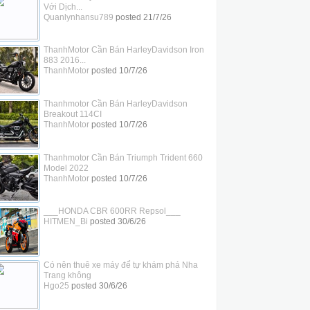
Với Dịch...
Quanlynhansu789
posted
21/7/26
ThanhMotor Cần Bán HarleyDavidson Iron
883 2016...
ThanhMotor
posted
10/7/26
Thanhmotor Cần Bán HarleyDavidson
Breakout 114CI
ThanhMotor
posted
10/7/26
Thanhmotor Cần Bán Triumph Trident 660
Model 2022
ThanhMotor
posted
10/7/26
___HONDA CBR 600RR Repsol___
HITMEN_Bi
posted
30/6/26
Có nên thuê xe máy để tự khám phá Nha
Trang không
Hgo25
posted
30/6/26