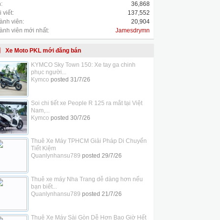
:
36,868
 viết:
137,552
ành viên:
20,904
ành viên mới nhất:
Jamesdrymn
Xe Moto PKL mới đăng bán
KYMCO Sky Town 150: Xe tay ga chinh
phục người...
Kymco
posted
31/7/26
Soi chi tiết xe People R 125 ra mắt tại Việt
Nam,...
Kymco
posted
30/7/26
Thuê Xe Máy TPHCM Giải Pháp Di Chuyển
Tiết Kiệm
Quanlynhansu789
posted
29/7/26
Thuê xe máy Nha Trang dễ dàng hơn nếu
bạn biết...
Quanlynhansu789
posted
21/7/26
Thuê Xe Máy Sài Gòn Dễ Hơn Bao Giờ Hết