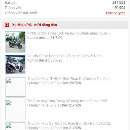
Bài viết:
137,552
Thành viên:
20,904
Thành viên mới nhất:
Jamesdrymn
Xe Moto PKL mới đăng bán
KYMCO Sky Town 150: Xe tay ga chinh phục người...
Kymco
posted
31/7/26
Soi chi tiết xe People R 125 ra mắt tại Việt Nam,...
Kymco
posted
30/7/26
Thuê Xe Máy TPHCM Giải Pháp Di Chuyển Tiết Kiệm
Quanlynhansu789
posted
29/7/26
Thuê xe máy Nha Trang dễ dàng hơn nếu bạn biết...
Quanlynhansu789
posted
21/7/26
Thuê Xe Máy Sài Gòn Dễ Hơn Bao Giờ Hết Với Dịch...
Quanlynhansu789
posted
21/7/26