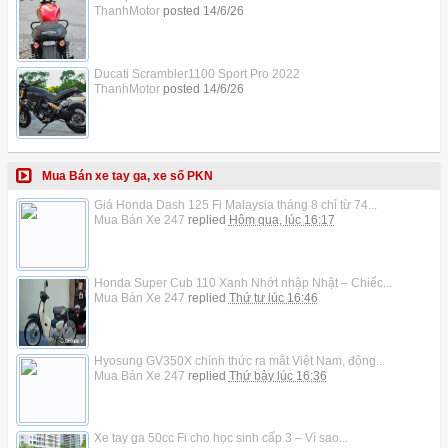
ThanhMotor
posted
14/6/26
Ducati Scrambler1100 Sport Pro 2022
ThanhMotor
posted
14/6/26
Mua Bán xe tay ga, xe số PKN
Giá Honda Dash 125 Fi Malaysia tháng 8 chỉ từ 74...
Mua Bán Xe 247
replied
Hôm qua, lúc 16:17
Honda Super Cub 110 Xanh Nhớt nhập Nhật – Chiếc...
Mua Bán Xe 247
replied
Thứ tư lúc 16:46
Hyosung GV350X chính thức ra mắt Việt Nam, động...
Mua Bán Xe 247
replied
Thứ bảy lúc 16:36
Xe tay ga 50cc Fi cho học sinh cấp 3 – Vì sao...