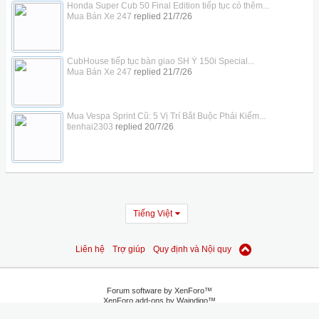
Honda Super Cub 50 Final Edition tiếp tục có thêm...
Mua Bán Xe 247
replied
21/7/26
CubHouse tiếp tục bàn giao SH Ý 150i Special...
Mua Bán Xe 247
replied
21/7/26
Mua Vespa Sprint Cũ: 5 Vị Trí Bắt Buộc Phải Kiểm...
tienhai2303
replied
20/7/26
Tiếng Việt
Liên hệ
Trợ giúp
Quy định và Nội quy
Forum software by XenForo™
XenForo add-ons by Waindigo™