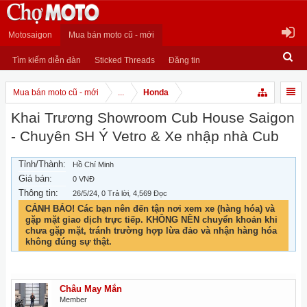
Motosaigon
Mua bán moto cũ - mới
Tìm kiếm diễn đàn
Sticked Threads
Đăng tin
Mua bán moto cũ - mới
...
Honda
Khai Trương Showroom Cub House Saigon
- Chuyên SH Ý Vetro & Xe nhập nhà Cub
Tỉnh/Thành:
Hồ Chí Minh
Giá bán:
0 VNĐ
Thông tin:
26/5/24
, 0 Trả lời, 4,569 Đọc
CẢNH BÁO! Các bạn nên đến tận nơi xem xe (hàng hóa) và
gặp mặt giao dịch trực tiếp. KHÔNG NÊN chuyển khoản khi
chưa gặp mặt, tránh trường hợp lừa đảo và nhận hàng hóa
không đúng sự thật.
Châu May Mắn
Member