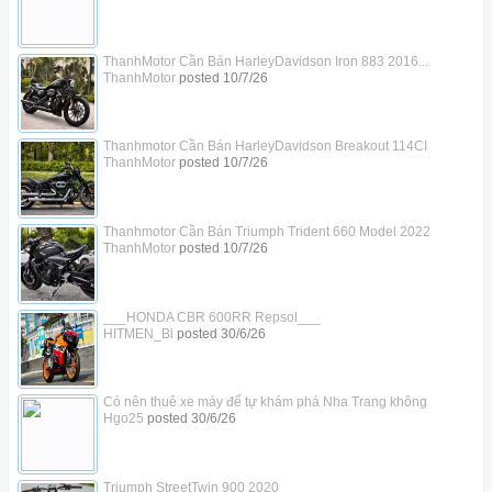
ThanhMotor Cần Bán HarleyDavidson Iron 883 2016...
ThanhMotor
posted
10/7/26
Thanhmotor Cần Bán HarleyDavidson Breakout 114CI
ThanhMotor
posted
10/7/26
Thanhmotor Cần Bán Triumph Trident 660 Model 2022
ThanhMotor
posted
10/7/26
___HONDA CBR 600RR Repsol___
HITMEN_Bi
posted
30/6/26
Có nên thuê xe máy để tự khám phá Nha Trang không
Hgo25
posted
30/6/26
Triumph StreetTwin 900 2020