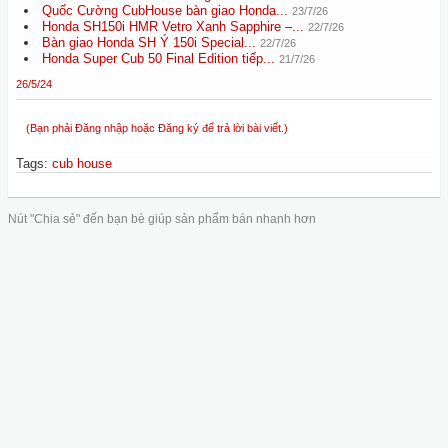
Quốc Cường CubHouse bàn giao Honda...
23/7/26
Honda SH150i HMR Vetro Xanh Sapphire –...
22/7/26
Bàn giao Honda SH Ý 150i Special...
22/7/26
Honda Super Cub 50 Final Edition tiếp...
21/7/26
26/5/24
(Bạn phải Đăng nhập hoặc Đăng ký để trả lời bài viết.)
Tags
:
cub house
Nút "Chia sẻ" đến bạn bè giúp sản phẩm bán nhanh hơn