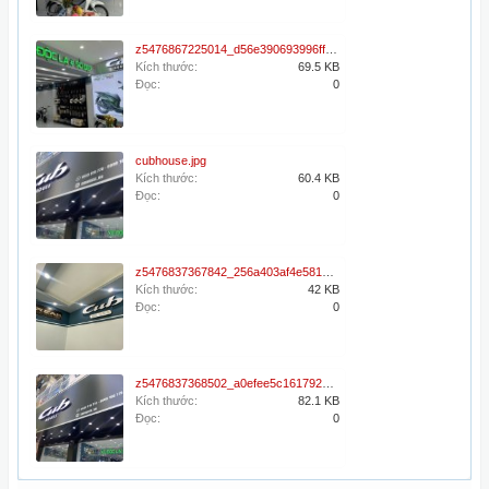
z5476867225014_d56e390693996ff3db98d1e3c7a7be7a.jpg
Kích thước:
69.5 KB
Đọc:
0
cubhouse.jpg
Kích thước:
60.4 KB
Đọc:
0
z5476837367842_256a403af4e581ca43863ab842fec52d.jpg
Kích thước:
42 KB
Đọc:
0
z5476837368502_a0efee5c161792af7fa6e9117d8840a4.jpg
Kích thước:
82.1 KB
Đọc:
0