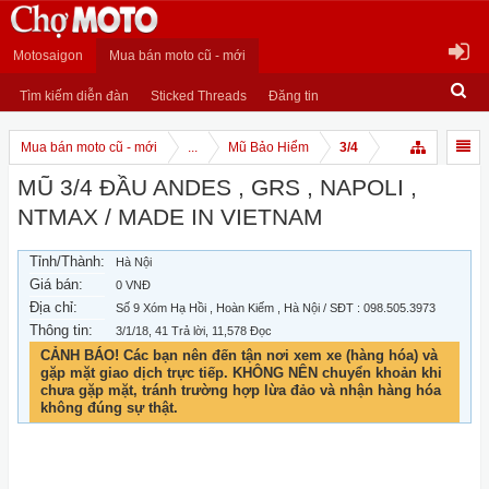
Motosaigon
Mua bán moto cũ - mới
Tìm kiếm diễn đàn
Sticked Threads
Đăng tin
Mua bán moto cũ - mới
...
Mũ Bảo Hiểm
3/4
MŨ 3/4 ĐẦU ANDES , GRS , NAPOLI ,
NTMAX / MADE IN VIETNAM
Tỉnh/Thành:
Hà Nội
Giá bán:
0 VNĐ
Địa chỉ:
Số 9 Xóm Hạ Hồi , Hoàn Kiếm , Hà Nội / SĐT : 098.505.3973
Thông tin:
3/1/18
, 41 Trả lời, 11,578 Đọc
CẢNH BÁO! Các bạn nên đến tận nơi xem xe (hàng hóa) và
gặp mặt giao dịch trực tiếp. KHÔNG NÊN chuyển khoản khi
chưa gặp mặt, tránh trường hợp lừa đảo và nhận hàng hóa
không đúng sự thật.