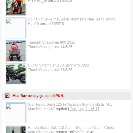
HITMEN_Bi
posted
30/6/26
Có nên thuê xe máy để tự khám phá Nha Trang không
Hgo25
posted
30/6/26
Triumph StreetTwin 900 2020
ThanhMotor
posted
14/6/26
Ducati Scrambler1100 Sport Pro 2022
ThanhMotor
posted
14/6/26
Mua Bán xe tay ga, xe số PKN
Giá Honda Dash 125 Fi Malaysia tháng 8 chỉ từ 74...
Mua Bán Xe 247
replied
Hôm qua, lúc 16:17
Honda Super Cub 110 Xanh Nhớt nhập Nhật – Chiếc...
Mua Bán Xe 247
replied
Thứ tư lúc 16:46