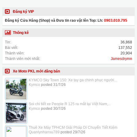
Đăng ký VIP
Đăng ký Cửa Hàng (Shop) và Đưa tin rao vặt lên Top: Lh:
0903.010.795
Thống kê
Tin:
36,868
Bài viết:
137,552
Thành viên:
20,904
Thành viên mới nhất:
Jamesdrymn
Xe Moto PKL mới đăng bán
KYMCO Sky Town 150: Xe tay ga chinh phục người...
Kymco
posted
31/7/26
Soi chi tiết xe People R 125 ra mắt tại Việt Nam,...
Kymco
posted
30/7/26
Thuê Xe Máy TPHCM Giải Pháp Di Chuyển Tiết Kiệm
Quanlynhansu789
posted
29/7/26