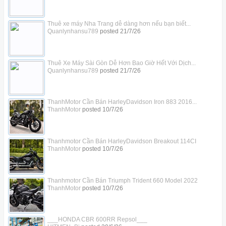
Thuê xe máy Nha Trang dễ dàng hơn nếu bạn biết...
Quanlynhansu789
posted
21/7/26
Thuê Xe Máy Sài Gòn Dễ Hơn Bao Giờ Hết Với Dịch...
Quanlynhansu789
posted
21/7/26
ThanhMotor Cần Bán HarleyDavidson Iron 883 2016...
ThanhMotor
posted
10/7/26
Thanhmotor Cần Bán HarleyDavidson Breakout 114CI
ThanhMotor
posted
10/7/26
Thanhmotor Cần Bán Triumph Trident 660 Model 2022
ThanhMotor
posted
10/7/26
___HONDA CBR 600RR Repsol___