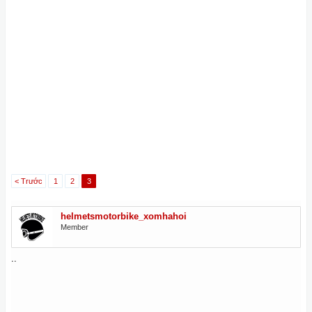
< Trước
1
2
3
helmetsmotorbike_xomhahoi
Member
..