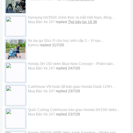
Hyosung GV350X chính thức ra mắt Việt Nam, động...
Mua Bán Xe 247
replied
Thứ bảy lúc 16:36
Xe tay ga 50cc Fi cho học sinh cấp 3 – Vì sao...
Kymco
replied
31/7/26
Honda SH 150 Vetro Blue New Concept – Phiên bản...
Mua Bán Xe 247
replied
24/7/26
CubHouse VN hoàn tất bàn giao Honda Dash 125Fi...
Mua Bán Xe 247
replied
23/7/26
Quốc Cường CubHouse bàn giao Honda SH150i Vetro...
Mua Bán Xe 247
replied
23/7/26
Honda SH150i HMR Vetro Xanh Sapphire – Phiên bản...