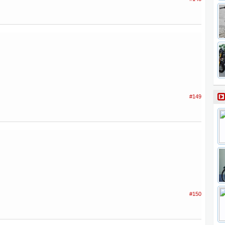
#149
#150