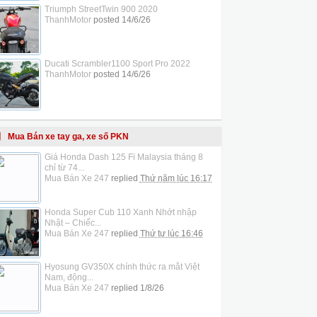
Triumph StreetTwin 900 2020
ThanhMotor
posted
14/6/26
Ducati Scrambler1100 Sport Pro 2022
ThanhMotor
posted
14/6/26
Mua Bán xe tay ga, xe số PKN
Giá Honda Dash 125 Fi Malaysia tháng 8
chỉ từ 74...
Mua Bán Xe 247
replied
Thứ năm lúc 16:17
Honda Super Cub 110 Xanh Nhớt nhập
Nhật – Chiếc...
Mua Bán Xe 247
replied
Thứ tư lúc 16:46
Hyosung GV350X chính thức ra mắt Việt
Nam, động...
Mua Bán Xe 247
replied
1/8/26