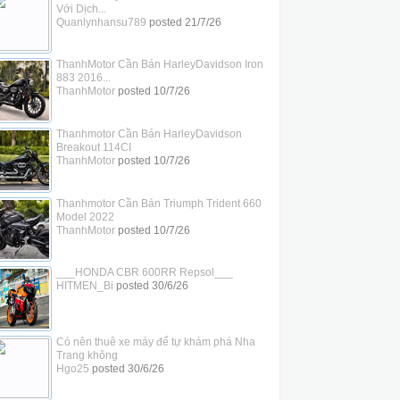
Với Dịch...
Quanlynhansu789
posted
21/7/26
ThanhMotor Cần Bán HarleyDavidson Iron
883 2016...
ThanhMotor
posted
10/7/26
Thanhmotor Cần Bán HarleyDavidson
Breakout 114CI
ThanhMotor
posted
10/7/26
Thanhmotor Cần Bán Triumph Trident 660
Model 2022
ThanhMotor
posted
10/7/26
___HONDA CBR 600RR Repsol___
HITMEN_Bi
posted
30/6/26
Có nên thuê xe máy để tự khám phá Nha
Trang không
Hgo25
posted
30/6/26