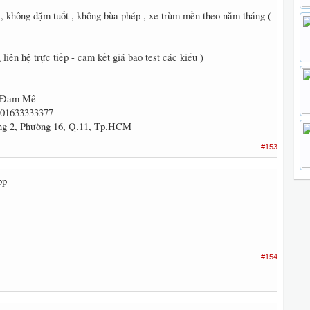
, không dặm tuốt , không bùa phép , xe trùm mền theo năm tháng (
iên hệ trực tiếp - cam kết giá bao test các kiểu )
m Đam Mê
- 01633333377
áng 2, Phường 16, Q.11, Tp.HCM
#153
pp
#154