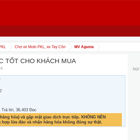
PKL
Chợ xe Moto PKL, xe Tay Côn
MV Agusta
CỰC TỐT CHO KHÁCH MUA
16
.
Nút
h
7
1 Trả lời, 36,403 Đọc
hàng hóa) và gặp mặt giao dịch trực tiếp. KHÔNG NÊN
g hợp lừa đảo và nhận hàng hóa không đúng sự thật.