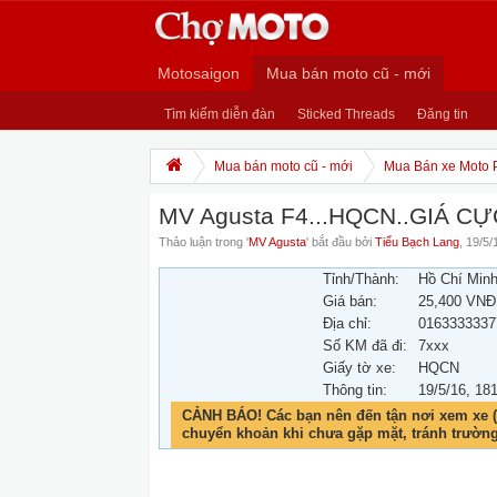
Motosaigon
Mua bán moto cũ - mới
Tìm kiếm diễn đàn
Sticked Threads
Đăng tin
Mua bán moto cũ - mới
Mua Bán xe Moto 
MV Agusta F4...HQCN..GIÁ 
Thảo luận trong '
MV Agusta
' bắt đầu bởi
Tiểu Bạch Lang
,
19/5/
Tỉnh/Thành:
Hồ Chí Min
Giá bán:
25,400 VNĐ
Địa chỉ:
0163333337
Số KM đã đi:
7xxx
Giấy tờ xe:
HQCN
Thông tin:
19/5/16
, 18
CẢNH BÁO! Các bạn nên đến tận nơi xem xe (
chuyển khoản khi chưa gặp mặt, tránh trườn