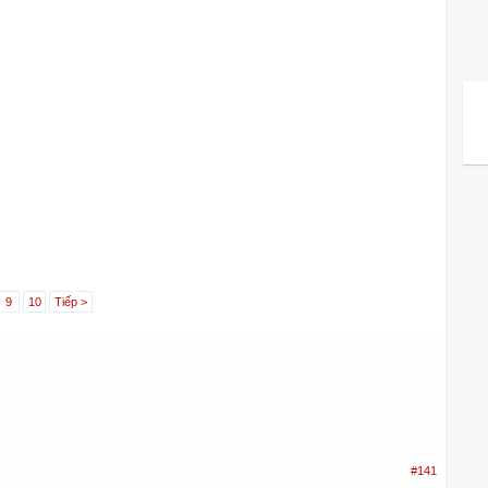
9
10
Tiếp >
#141