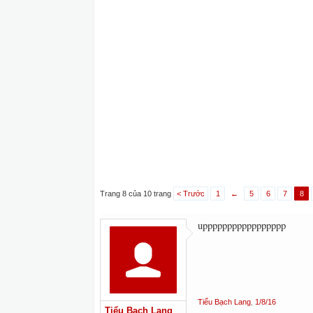
Trang 8 của 10 trang
< Trước
1
←
5
6
7
8
uppppppppppppppppp
Tiểu Bạch Lang
,
1/8/16
Tiểu Bạch Lang