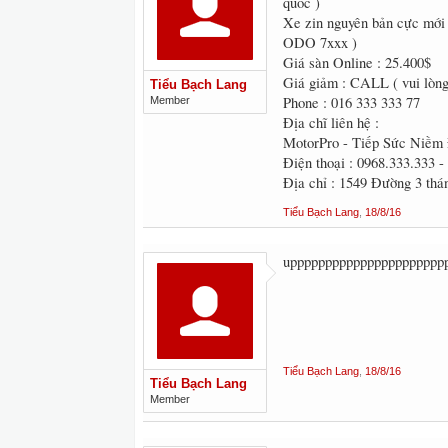
quốc )
Xe zin nguyên bản cực mới 
ODO 7xxx )
Giá sàn Online : 25.400$
Giá giảm : CALL ( vui lòng l
Tiểu Bạch Lang
Phone : 016 333 333 77
Member
Địa chĩ liên hệ :
MotorPro - Tiếp Sức Niề
Điện thoại : 0968.333.333 
Địa chỉ : 1549 Đường 3 th
Tiểu Bạch Lang
,
18/8/16
upppppppppppppppppppppp
Tiểu Bạch Lang
,
18/8/16
Tiểu Bạch Lang
Member