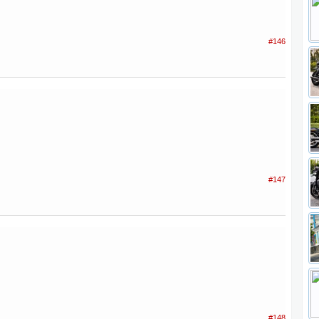
#146
#147
#148