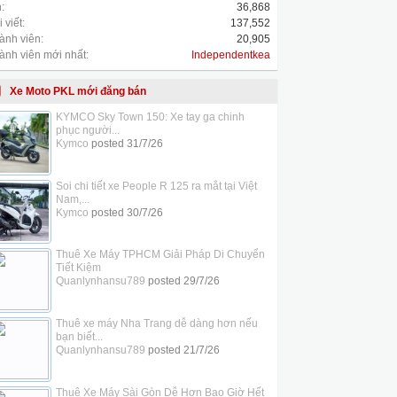
:
36,868
 viết:
137,552
ành viên:
20,905
ành viên mới nhất:
Independentkea
Xe Moto PKL mới đăng bán
KYMCO Sky Town 150: Xe tay ga chinh
phục người...
Kymco
posted
31/7/26
Soi chi tiết xe People R 125 ra mắt tại Việt
Nam,...
Kymco
posted
30/7/26
Thuê Xe Máy TPHCM Giải Pháp Di Chuyển
Tiết Kiệm
Quanlynhansu789
posted
29/7/26
Thuê xe máy Nha Trang dễ dàng hơn nếu
bạn biết...
Quanlynhansu789
posted
21/7/26
Thuê Xe Máy Sài Gòn Dễ Hơn Bao Giờ Hết