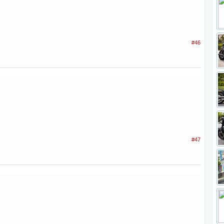
#46
#47