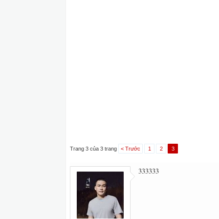
Trang 3 của 3 trang
< Trước
1
2
3
333333