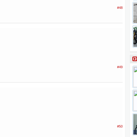
#48
#49
#50