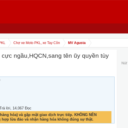
PKL
Chợ xe Moto PKL, xe Tay Côn
MV Agusta
 cực ngầu,HQCN,sang tên ũy quyền tùy
Nút
h
 Trả lời, 14,067 Đọc
hàng hóa) và gặp mặt giao dịch trực tiếp. KHÔNG NÊN
g hợp lừa đảo và nhận hàng hóa không đúng sự thật.