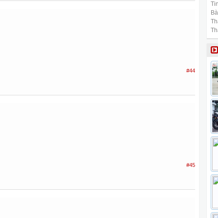
Tin
Bài
Th
Th
#44
#45