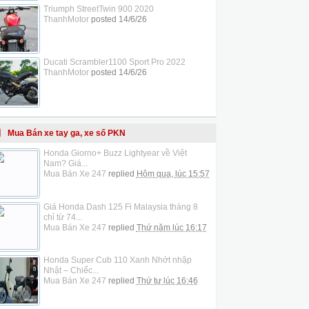
Triumph StreetTwin 900 2020
ThanhMotor
posted
14/6/26
Ducati Scrambler1100 Sport Pro 2022
ThanhMotor
posted
14/6/26
Mua Bán xe tay ga, xe số PKN
Honda Giorno+ Buzz Lightyear về Việt
Nam? Giá...
Mua Bán Xe 247
replied
Hôm qua, lúc 15:57
Giá Honda Dash 125 Fi Malaysia tháng 8
chỉ từ 74...
Mua Bán Xe 247
replied
Thứ năm lúc 16:17
Honda Super Cub 110 Xanh Nhớt nhập
Nhật – Chiếc...
Mua Bán Xe 247
replied
Thứ tư lúc 16:46