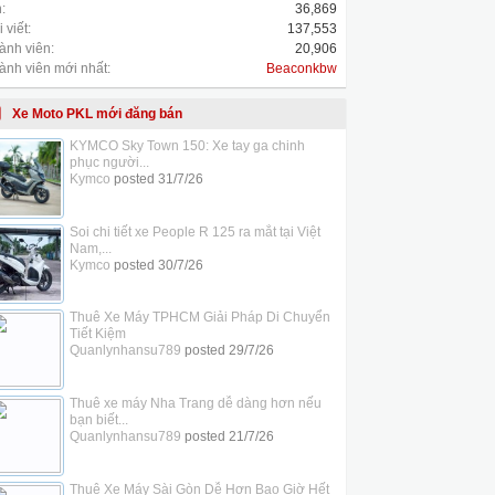
:
36,869
 viết:
137,553
ành viên:
20,906
ành viên mới nhất:
Beaconkbw
Xe Moto PKL mới đăng bán
KYMCO Sky Town 150: Xe tay ga chinh
phục người...
Kymco
posted
31/7/26
Soi chi tiết xe People R 125 ra mắt tại Việt
Nam,...
Kymco
posted
30/7/26
Thuê Xe Máy TPHCM Giải Pháp Di Chuyển
Tiết Kiệm
Quanlynhansu789
posted
29/7/26
Thuê xe máy Nha Trang dễ dàng hơn nếu
bạn biết...
Quanlynhansu789
posted
21/7/26
Thuê Xe Máy Sài Gòn Dễ Hơn Bao Giờ Hết