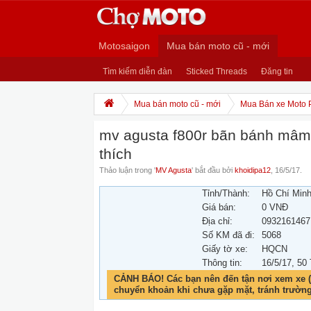
Motosaigon
Mua bán moto cũ - mới
Tìm kiếm diễn đàn
Sticked Threads
Đăng tin
Mua bán moto cũ - mới
Mua Bán xe Moto 
mv agusta f800r bãn bánh mâm
thích
Thảo luận trong '
MV Agusta
' bắt đầu bởi
khoidipa12
,
16/5/17
.
Tỉnh/Thành:
Hồ Chí Min
Giá bán:
0 VNĐ
Địa chỉ:
0932161467
Số KM đã đi:
5068
Giấy tờ xe:
HQCN
Thông tin:
16/5/17
, 50
CẢNH BÁO! Các bạn nên đến tận nơi xem xe (
chuyển khoản khi chưa gặp mặt, tránh trườn