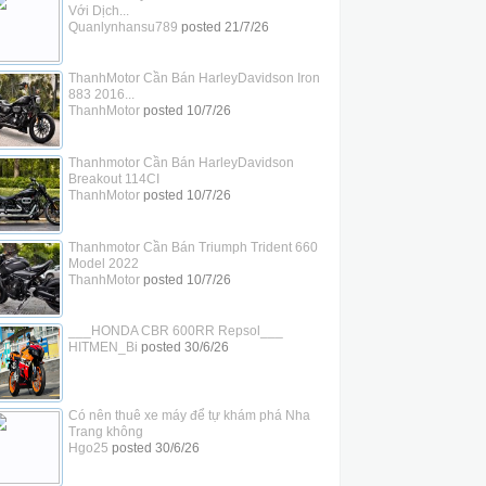
Với Dịch...
Quanlynhansu789
posted
21/7/26
ThanhMotor Cần Bán HarleyDavidson Iron
883 2016...
ThanhMotor
posted
10/7/26
Thanhmotor Cần Bán HarleyDavidson
Breakout 114CI
ThanhMotor
posted
10/7/26
Thanhmotor Cần Bán Triumph Trident 660
Model 2022
ThanhMotor
posted
10/7/26
___HONDA CBR 600RR Repsol___
HITMEN_Bi
posted
30/6/26
Có nên thuê xe máy để tự khám phá Nha
Trang không
Hgo25
posted
30/6/26