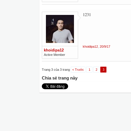
1231
khoidipa12
,
20/9/17
khoidipa12
Active Member
Trang 3 của 3 trang
< Trước
1
2
3
Chia sẻ trang này