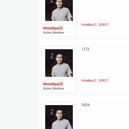
khoidipa12
,
15/9/17
khoidipa12
Active Member
1121
khoidipa12
,
15/9/17
khoidipa12
Active Member
5454