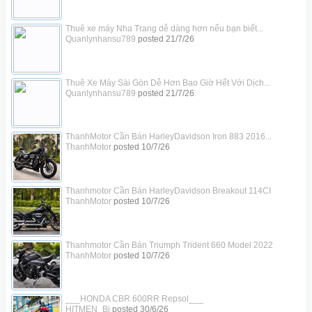
Thuê xe máy Nha Trang dễ dàng hơn nếu bạn biết...
Quanlynhansu789
posted
21/7/26
Thuê Xe Máy Sài Gòn Dễ Hơn Bao Giờ Hết Với Dịch...
Quanlynhansu789
posted
21/7/26
ThanhMotor Cần Bán HarleyDavidson Iron 883 2016...
ThanhMotor
posted
10/7/26
Thanhmotor Cần Bán HarleyDavidson Breakout 114CI
ThanhMotor
posted
10/7/26
Thanhmotor Cần Bán Triumph Trident 660 Model 2022
ThanhMotor
posted
10/7/26
___HONDA CBR 600RR Repsol___
HITMEN_Bi
posted
30/6/26