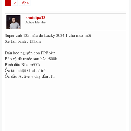
1
2
Tiếp >
khoidipa12
Active Member
Super cub 125 màu đỏ Lucky 2024 1 chủ mua mới
Xe lăn bánh : 133km
Dán keo nguyên con PPF :4tr
Bảo vệ dè trước sau h2c :800k
Bình dầu Biker:600k
Ốc tản nhiệt Graft :1tr5
Ốc dầu Active + dây dầu :1tr