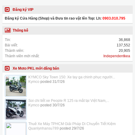
Đăng ký VIP
Đăng ký Cửa Hàng (Shop) và Đưa tin rao vặt lên Top: Lh:
0903.010.795
Thống kê
Tin:
36,868
Bài viết:
137,552
Thành viên:
20,905
Thành viên mới nhất:
Independentkea
Xe Moto PKL mới đăng bán
KYMCO Sky Town 150: Xe tay ga chinh phục người...
Kymco
posted
31/7/26
Soi chi tiết xe People R 125 ra mắt tại Việt Nam,...
Kymco
posted
30/7/26
Thuê Xe Máy TPHCM Giải Pháp Di Chuyển Tiết Kiệm
Quanlynhansu789
posted
29/7/26