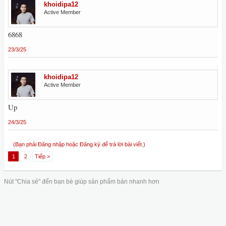
khoidipa12
Active Member
6868
23/3/25
khoidipa12
Active Member
Up
24/3/25
(Bạn phải Đăng nhập hoặc Đăng ký để trả lời bài viết.)
1
2
Tiếp >
Nút "Chia sẻ" đến bạn bè giúp sản phẩm bán nhanh hơn