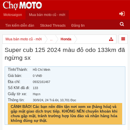
Motosaigon
Mua bán moto cũ - mới
Tìm kiếm diễn đàn
Sticked Threads
Đăng tin
Mua bán moto cũ - mới
...
Honda
Super cub 125 2024 màu đỏ odo 133km đã
ngừng sx
Tỉnh/Thành:
Hồ Chí Minh
Giá bán:
0 VNĐ
Địa chỉ:
0932161467
Số KM đã đi:
133
Giấy tờ xe:
Hqcn
Thông tin:
30/9/24
, 24 Trả lời, 10,701 Đọc
CẢNH BÁO! Các bạn nên đến tận nơi xem xe (hàng hóa) và
gặp mặt giao dịch trực tiếp. KHÔNG NÊN chuyển khoản khi
chưa gặp mặt, tránh trường hợp lừa đảo và nhận hàng hóa
không đúng sự thật.