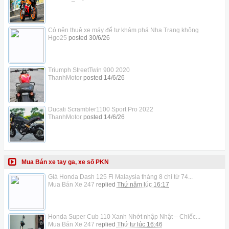
Có nên thuê xe máy để tự khám phá Nha Trang không
Hgo25
posted
30/6/26
Triumph StreetTwin 900 2020
ThanhMotor
posted
14/6/26
Ducati Scrambler1100 Sport Pro 2022
ThanhMotor
posted
14/6/26
Mua Bán xe tay ga, xe số PKN
Giá Honda Dash 125 Fi Malaysia tháng 8 chỉ từ 74...
Mua Bán Xe 247
replied
Thứ năm lúc 16:17
Honda Super Cub 110 Xanh Nhớt nhập Nhật – Chiếc...
Mua Bán Xe 247
replied
Thứ tư lúc 16:46