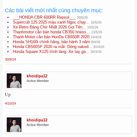
Các bài viết mới nhất cùng chuyên mục:
___HONDA CBR 600RR Repsol___
30/6/26
Supercub 125 2025 màu xanh Ngọc chạy...
16/5/26
Xe Retro Đáng Chờ Nhất 2026 Gọi Tên...
15/5/26
Thanhmotor cần bán honda CB350 hness...
13/5/26
Thanh Motor cần bán HonDa CB650R 2020
19/4/26
Honda SH160i chính hãng, bảo hành 3 năm
8/4/26
Honda CB500SF 2026 ra mắt: Dòng naked...
30/3/26
Honda Square X125 trình làng: Xe tay ga...
26/3/26
30/9/24
khoidipa12
Active Member
Up
4/10/24
khoidipa12
Active Member