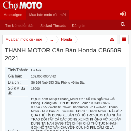
Motosaigon
Mua bán moto cũ - mới
Tìm kiếm diễn đàn
Sticked Threads
Đăng tin
Mua bán moto cũ - mới
...
Honda
THANH MOTOR Cần Bán Honda CB650R
2021
Tỉnh/Thành:
Hà Nội
Giá bán:
169,000,000 VNĐ
Địa chỉ:
Số 166 Ngõ 553 Giải Phóng -Giáp Bát
Số KM đã
16000
đi:
HQCN Xem Xe tại #Thanh_Motor Đc : Số 166 Ngõ 553 Giải
Phóng- Hoàng Mai - HN ☎️ Hotline - Zalo : 0974966968 /
0995455555 Website : www.Thanhmotor. vn Fᴀɴᴘᴀɢᴇ : Thanh
Motor - Mua Bán PKL Youtube ,TikToK : Thanh Motor TRẢ GÓP
QUA THẺ TÍN DỤNG XE BÁN CÓ HỖ TRỢ QUAY ĐẦU NHẬN
TRAO ĐỔI TẤT CẢ CÁC DÒNG XE NÓI KHÔNG VỚI XE ĐÂM
ĐỤNG TAI NẠN SANG TÊN CHÍNH CHỦ THỦ TỤC NHANH
GỌN HỖ TRỢ VẬN CHUYỂN- CỨU HỘ PKL CẦM XE LÃI