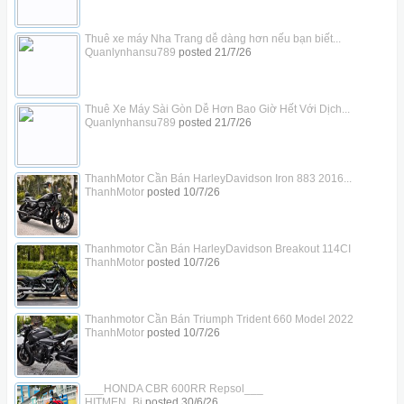
Thuê xe máy Nha Trang dễ dàng hơn nếu bạn biết...
Quanlynhansu789
posted
21/7/26
Thuê Xe Máy Sài Gòn Dễ Hơn Bao Giờ Hết Với Dịch...
Quanlynhansu789
posted
21/7/26
ThanhMotor Cần Bán HarleyDavidson Iron 883 2016...
ThanhMotor
posted
10/7/26
Thanhmotor Cần Bán HarleyDavidson Breakout 114CI
ThanhMotor
posted
10/7/26
Thanhmotor Cần Bán Triumph Trident 660 Model 2022
ThanhMotor
posted
10/7/26
___HONDA CBR 600RR Repsol___
HITMEN_Bi
posted
30/6/26