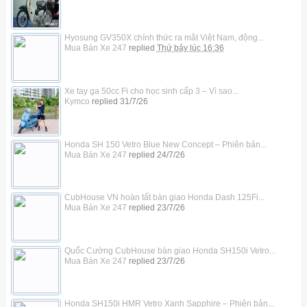
Hyosung GV350X chính thức ra mắt Việt Nam, động...
Mua Bán Xe 247
replied
Thứ bảy lúc 16:36
Xe tay ga 50cc Fi cho học sinh cấp 3 – Vì sao...
Kymco
replied
31/7/26
Honda SH 150 Vetro Blue New Concept – Phiên bản...
Mua Bán Xe 247
replied
24/7/26
CubHouse VN hoàn tất bàn giao Honda Dash 125Fi...
Mua Bán Xe 247
replied
23/7/26
Quốc Cường CubHouse bàn giao Honda SH150i Vetro...
Mua Bán Xe 247
replied
23/7/26
Honda SH150i HMR Vetro Xanh Sapphire – Phiên bản...