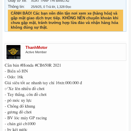
Giấy tờ xe:
XUẤT THẤP THI BẰNG A2
Thông tin:
25/9/25
, 0 Trả lời, 1,328 Đọc
CẢNH BÁO! Các bạn nên đến tận nơi xem xe (hàng hóa) và
gặp mặt giao dịch trực tiếp. KHÔNG NÊN chuyển khoản khi
chưa gặp mặt, tránh trường hợp lừa đảo và nhận hàng hóa
không đúng sự thật.
ThanhMotor
Active Member
Cần bán #Honda #CB650R 2021
- Biển số HN
- Odo: 16k
Giá siêu tốt ae nhanh tay chỉ 16xtr.000.000 đ
✅Xe lên nhiều đồ chơi
- Tay thắng, côn đồ chơi
- pô móc uy lực
- Chống đổ khung
- gương đồ chơi
- BV lóc máy GP racing
- chán gió cb1000
- bv két nước