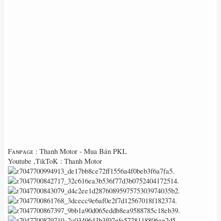
Fᴀɴᴘᴀɢᴇ : Thanh Motor - Mua Bán PKL
Youtube ,TikToK : Thanh Motor