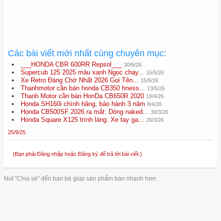
Các bài viết mới nhất cùng chuyên mục:
___HONDA CBR 600RR Repsol___
30/6/26
Supercub 125 2025 màu xanh Ngọc chạy...
16/5/26
Xe Retro Đáng Chờ Nhất 2026 Gọi Tên...
15/5/26
Thanhmotor cần bán honda CB350 hness...
13/5/26
Thanh Motor cần bán HonDa CB650R 2020
19/4/26
Honda SH160i chính hãng, bảo hành 3 năm
8/4/26
Honda CB500SF 2026 ra mắt: Dòng naked...
30/3/26
Honda Square X125 trình làng: Xe tay ga...
26/3/26
25/9/25
(Bạn phải Đăng nhập hoặc Đăng ký để trả lời bài viết.)
Nút "Chia sẻ" đến bạn bè giúp sản phẩm bán nhanh hơn