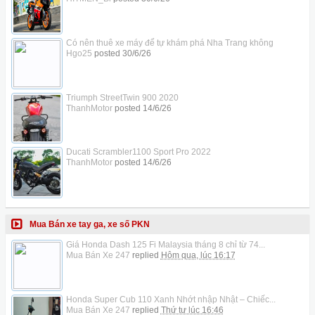
Có nên thuê xe máy để tự khám phá Nha Trang không
Hgo25
posted
30/6/26
Triumph StreetTwin 900 2020
ThanhMotor
posted
14/6/26
Ducati Scrambler1100 Sport Pro 2022
ThanhMotor
posted
14/6/26
Mua Bán xe tay ga, xe số PKN
Giá Honda Dash 125 Fi Malaysia tháng 8 chỉ từ 74...
Mua Bán Xe 247
replied
Hôm qua, lúc 16:17
Honda Super Cub 110 Xanh Nhớt nhập Nhật – Chiếc...
Mua Bán Xe 247
replied
Thứ tư lúc 16:46