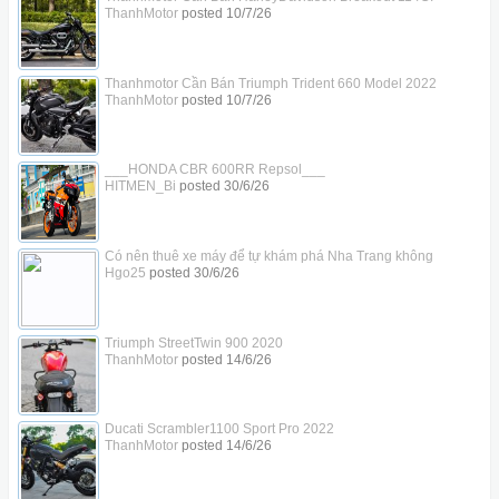
ThanhMotor
posted
10/7/26
Thanhmotor Cần Bán Triumph Trident 660 Model 2022
ThanhMotor
posted
10/7/26
___HONDA CBR 600RR Repsol___
HITMEN_Bi
posted
30/6/26
Có nên thuê xe máy để tự khám phá Nha Trang không
Hgo25
posted
30/6/26
Triumph StreetTwin 900 2020
ThanhMotor
posted
14/6/26
Ducati Scrambler1100 Sport Pro 2022
ThanhMotor
posted
14/6/26