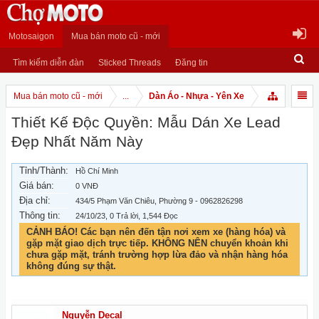
Motosaigon
Mua bán moto cũ - mới
Tìm kiếm diễn đàn
Sticked Threads
Đăng tin
Mua bán moto cũ - mới
...
Dàn Áo - Nhựa - Yên Xe
Thiết Kế Độc Quyền: Mẫu Dán Xe Lead
Đẹp Nhất Năm Này
Tỉnh/Thành:
Hồ Chí Minh
Giá bán:
0 VNĐ
Địa chỉ:
434/5 Phạm Văn Chiêu, Phường 9 - 0962826298
Thông tin:
24/10/23
, 0 Trả lời, 1,544 Đọc
CẢNH BÁO! Các bạn nên đến tận nơi xem xe (hàng hóa) và
gặp mặt giao dịch trực tiếp. KHÔNG NÊN chuyển khoản khi
chưa gặp mặt, tránh trường hợp lừa đảo và nhận hàng hóa
không đúng sự thật.
Nguyễn Decal