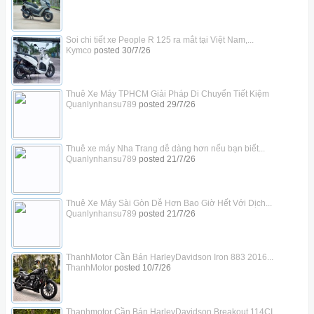
Soi chi tiết xe People R 125 ra mắt tại Việt Nam,...
Kymco
posted
30/7/26
Thuê Xe Máy TPHCM Giải Pháp Di Chuyển Tiết Kiệm
Quanlynhansu789
posted
29/7/26
Thuê xe máy Nha Trang dễ dàng hơn nếu bạn biết...
Quanlynhansu789
posted
21/7/26
Thuê Xe Máy Sài Gòn Dễ Hơn Bao Giờ Hết Với Dịch...
Quanlynhansu789
posted
21/7/26
ThanhMotor Cần Bán HarleyDavidson Iron 883 2016...
ThanhMotor
posted
10/7/26
Thanhmotor Cần Bán HarleyDavidson Breakout 114CI