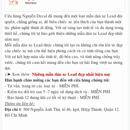
Member
Cửa hàng Nguyễn Decal đã mang đến một loạt mẫu dán xe Lead độc
quyền, chẳng giống ai, để biến chiếc xe yêu thích của bạn thành một
tác phẩm nghệ thuật di động. Với sự sáng tạo tinh tế và đa dạng trong
thiết kế, chúng tôi tự hào giới thiệu những mẫu dán xe Lead đẹp nhất
năm nay.
Mỗi mẫu dán xe Lead được chúng tôi tạo ra không chỉ tôn lên vẻ đẹp
của chiếc xe mà còn thể hiện phong cách và cá tính riêng của bạn.
Với sự kết hợp màu sắc tinh tế, độ bền cao, và tính năng chống trầy
xước, chúng tôi cam kết mang đến cho bạn sự hài lòng vượt xa mong
đợi.
➤
Xem thêm:
Những mẫu dán xe Lead đẹp nhất hiện nay
>
Hân hạnh chào mừng các bạn đến với cửa hàng chúng tôi:
- Tư vấn, trang trí các loại xe - MIỄN PHÍ.
- Kiểm tra đổi trả sau 5 -7 ngày sử dụng dịch vụ - MIỄN PHÍ.
- Bảo hành 12 tháng khi có lỗi về kỹ thuật - MIỄN PHÍ.
Thông tin liên hệ:
Địa chỉ 1
: 569 Nguyễn Ảnh Thủ, tổ 46, kp4, Hiệp Thành, Quận 12,
Hồ Chí Minh