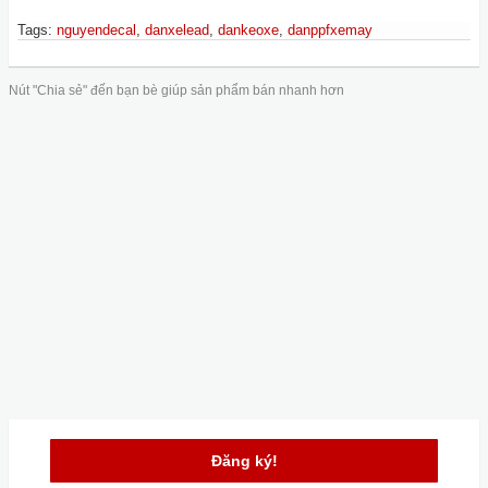
Tags
:
nguyendecal
,
danxelead
,
dankeoxe
,
danppfxemay
Nút "Chia sẻ" đến bạn bè giúp sản phẩm bán nhanh hơn
Đăng ký!