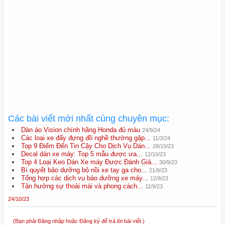
Các bài viết mới nhất cùng chuyên mục:
Dàn áo Vision chính hãng Honda đủ màu
24/9/24
Các loại xe đẩy đựng đồ nghề thường gặp...
11/3/24
Top 9 Điểm Đến Tin Cậy Cho Dịch Vụ Dán...
28/10/23
Decal dán xe máy: Top 5 mẫu được ưa...
12/10/23
Top 4 Loại Keo Dán Xe máy Được Đánh Giá...
30/9/23
Bí quyết bảo dưỡng bộ nồi xe tay ga cho...
21/9/23
Tổng hợp các dịch vụ bảo dưỡng xe máy...
12/9/23
Tận hưởng sự thoải mái và phong cách...
11/9/23
24/10/23
(Bạn phải Đăng nhập hoặc Đăng ký để trả lời bài viết.)