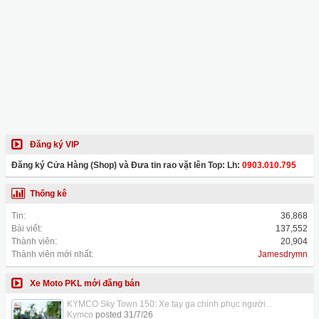
Đăng ký VIP
Đăng ký Cửa Hàng (Shop) và Đưa tin rao vặt lên Top: Lh:
0903.010.795
Thống kê
Tin:
36,868
Bài viết:
137,552
Thành viên:
20,904
Thành viên mới nhất:
Jamesdrymn
Xe Moto PKL mới đăng bán
KYMCO Sky Town 150: Xe tay ga chinh phục người...
Kymco
posted
31/7/26