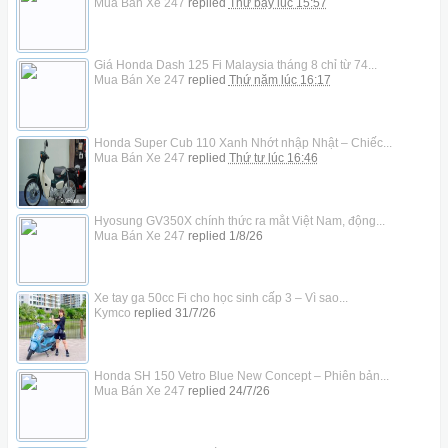
Mua Bán Xe 247
replied
Thứ bảy lúc 15:57
Giá Honda Dash 125 Fi Malaysia tháng 8 chỉ từ 74...
Mua Bán Xe 247
replied
Thứ năm lúc 16:17
Honda Super Cub 110 Xanh Nhớt nhập Nhật – Chiếc...
Mua Bán Xe 247
replied
Thứ tư lúc 16:46
Hyosung GV350X chính thức ra mắt Việt Nam, động...
Mua Bán Xe 247
replied
1/8/26
Xe tay ga 50cc Fi cho học sinh cấp 3 – Vì sao...
Kymco
replied
31/7/26
Honda SH 150 Vetro Blue New Concept – Phiên bản...
Mua Bán Xe 247
replied
24/7/26