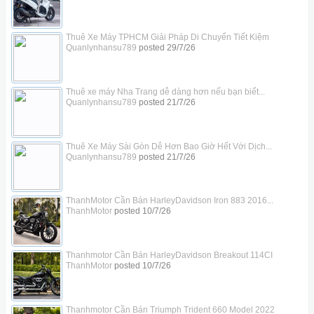
Thuê Xe Máy TPHCM Giải Pháp Di Chuyển Tiết Kiệm
Quanlynhansu789
posted
29/7/26
Thuê xe máy Nha Trang dễ dàng hơn nếu bạn biết...
Quanlynhansu789
posted
21/7/26
Thuê Xe Máy Sài Gòn Dễ Hơn Bao Giờ Hết Với Dịch...
Quanlynhansu789
posted
21/7/26
ThanhMotor Cần Bán HarleyDavidson Iron 883 2016...
ThanhMotor
posted
10/7/26
Thanhmotor Cần Bán HarleyDavidson Breakout 114CI
ThanhMotor
posted
10/7/26
Thanhmotor Cần Bán Triumph Trident 660 Model 2022