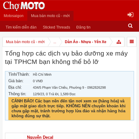
Motosaigon
Mua bán moto cũ - mới
Tìm kiếm diễn đàn
Sticked Threads
Đăng tin
Mua bán moto cũ - mới
...
Dàn Áo - Nhựa - Yên Xe
Tổng hợp các dịch vụ bảo dưỡng xe máy
tại TPHCM bạn không thể bỏ lỡ
Tỉnh/Thành:
Hồ Chí Minh
Giá bán:
0 VNĐ
Địa chỉ:
434/5 Phạm Văn Chiêu, Phường 9 - 0962826298
Thông tin:
12/9/23
, 0 Trả lời, 1,589 Đọc
CẢNH BÁO! Các bạn nên đến tận nơi xem xe (hàng hóa) và
gặp mặt giao dịch trực tiếp. KHÔNG NÊN chuyển khoản khi
chưa gặp mặt, tránh trường hợp lừa đảo và nhận hàng hóa
không đúng sự thật.
Nguyễn Decal