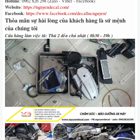
Hotline
: 0962 826 298 (Zalo - Viber - Facebook)
Website
:
https://nguyendecal.com/
Facebook
:
https://www.facebook.com/decallucnguyen/
Thỏa mãn sự hài lòng của khách hàng là sứ mệnh
của chúng tôi
Cửa hàng làm việc từ: Thứ 2 đến chủ nhật ( 8h30 - 19h )