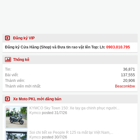
Đăng ký VIP
Đăng ký Cửa Hàng (Shop) và Đưa tin rao vặt lên Top: Lh:
0903.010.795
Thống kê
Tin:
36,871
Bài viết:
137,555
Thành viên:
20,906
Thành viên mới nhất:
Beaconkbw
Xe Moto PKL mới đăng bán
KYMCO Sky Town 150: Xe tay ga chinh phục người...
Kymco
posted
31/7/26
Soi chi tiết xe People R 125 ra mắt tại Việt Nam,...
Kymco
posted
30/7/26