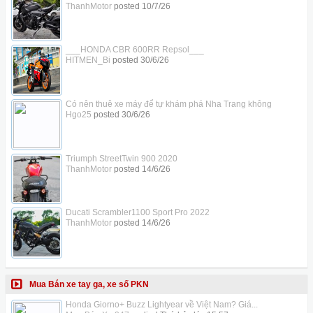
ThanhMotor
posted
10/7/26
___HONDA CBR 600RR Repsol___
HITMEN_Bi
posted
30/6/26
Có nên thuê xe máy để tự khám phá Nha Trang không
Hgo25
posted
30/6/26
Triumph StreetTwin 900 2020
ThanhMotor
posted
14/6/26
Ducati Scrambler1100 Sport Pro 2022
ThanhMotor
posted
14/6/26
Mua Bán xe tay ga, xe số PKN
Honda Giorno+ Buzz Lightyear về Việt Nam? Giá...