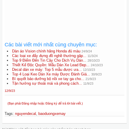
Các bài viết mới nhất cùng chuyên mục:
Dàn áo Vision chính hãng Honda đủ màu
24/9/24
Các loại xe đẩy đựng đồ nghề thường gặp...
11/3/24
Top 9 Điểm Đến Tin Cậy Cho Dịch Vụ Dán...
28/10/23
Thiết Kế Độc Quyền: Mẫu Dán Xe Lead Đẹp...
24/10/23
Decal dán xe máy: Top 5 mẫu được ưa...
12/10/23
Top 4 Loại Keo Dán Xe máy Được Đánh Giá...
30/9/23
Bí quyết bảo dưỡng bộ nồi xe tay ga cho...
21/9/23
Tận hưởng sự thoải mái và phong cách...
11/9/23
12/9/23
(Bạn phải Đăng nhập hoặc Đăng ký để trả lời bài viết.)
Tags
:
nguyendecal
,
baoduongxemay