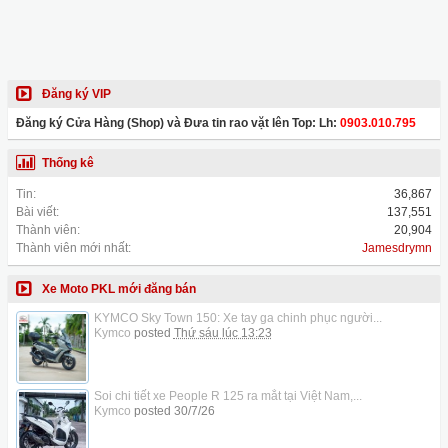
Đăng ký VIP
Đăng ký Cửa Hàng (Shop) và Đưa tin rao vặt lên Top: Lh:
0903.010.795
Thống kê
Tin:
36,867
Bài viết:
137,551
Thành viên:
20,904
Thành viên mới nhất:
Jamesdrymn
Xe Moto PKL mới đăng bán
KYMCO Sky Town 150: Xe tay ga chinh phục người...
Kymco
posted
Thứ sáu lúc 13:23
Soi chi tiết xe People R 125 ra mắt tại Việt Nam,...
Kymco
posted
30/7/26