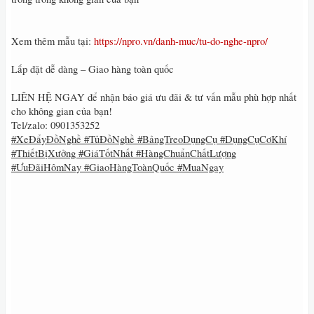
Xem thêm mẫu tại:
https://npro.vn/danh-muc/tu-do-nghe-npro/
Lắp đặt dễ dàng – Giao hàng toàn quốc
LIÊN HỆ NGAY để nhận báo giá ưu đãi & tư vấn mẫu phù hợp nhất
cho không gian của bạn!
Tel/zalo: 0901353252
#XeĐẩyĐồNghề #TủĐồNghề #BảngTreoDụngCụ #DụngCụCơKhí
#ThiếtBịXưởng #GiáTốtNhất #HàngChuẩnChấtLượng
#ƯuĐãiHômNay #GiaoHàngToànQuốc #MuaNgay