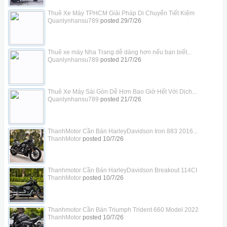
Thuê Xe Máy TPHCM Giải Pháp Di Chuyển Tiết Kiệm
Quanlynhansu789
posted
29/7/26
Thuê xe máy Nha Trang dễ dàng hơn nếu bạn biết...
Quanlynhansu789
posted
21/7/26
Thuê Xe Máy Sài Gòn Dễ Hơn Bao Giờ Hết Với Dịch...
Quanlynhansu789
posted
21/7/26
ThanhMotor Cần Bán HarleyDavidson Iron 883 2016...
ThanhMotor
posted
10/7/26
Thanhmotor Cần Bán HarleyDavidson Breakout 114CI
ThanhMotor
posted
10/7/26
Thanhmotor Cần Bán Triumph Trident 660 Model 2022
ThanhMotor
posted
10/7/26