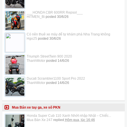
___HONDA CBR 600RR Repsol___
HITMEN_Bi
posted
30/6/26
Có nên thuê xe máy để tự khám phá Nha Trang không
Hgo25
posted
30/6/26
Triumph StreetTwin 900 2020
ThanhMotor
posted
14/6/26
Ducati Scrambler1100 Sport Pro 2022
ThanhMotor
posted
14/6/26
Mua Bán xe tay ga, xe số PKN
Honda Super Cub 110 Xanh Nhớt nhập Nhật – Chiếc...
Mua Bán Xe 247
replied
Hôm qua, lúc 16:46