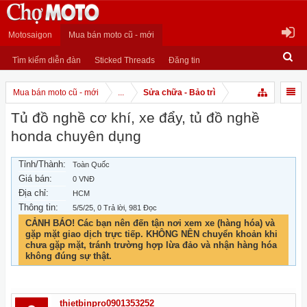
Motosaigon
Mua bán moto cũ - mới
Tìm kiếm diễn đàn
Sticked Threads
Đăng tin
Mua bán moto cũ - mới
...
Sửa chữa - Bảo trì
Tủ đồ nghề cơ khí, xe đẩy, tủ đồ nghề
honda chuyên dụng
Tỉnh/Thành:
Toàn Quốc
Giá bán:
0 VNĐ
Địa chỉ:
HCM
Thông tin:
5/5/25
, 0 Trả lời, 981 Đọc
CẢNH BÁO! Các bạn nên đến tận nơi xem xe (hàng hóa) và
gặp mặt giao dịch trực tiếp. KHÔNG NÊN chuyển khoản khi
chưa gặp mặt, tránh trường hợp lừa đảo và nhận hàng hóa
không đúng sự thật.
thietbinpro0901353252