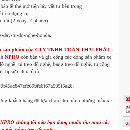
 bản lề thể mở tiện lấy vật tư bên trong
ể treo dụng cụ
u tải (2 xoay, 2 phanh)
iệu sản phẩm của CTY TNHH TOÀN THÁI PHÁT
-
nh
NPRO
còn bán và gia công các dòng sản phẩm xe
ồ nghề, tủ treo đồ nghề, bảng treo đồ nghề, tủ công
ết bị sửa chữa ô tô.
từng khách hàng để lựa chọn cho mình những mẫu xe
Đă
Lh
o NPRO chúng tôi nếu bạn đang muốn tìm mua các
 nghề, bảng treo đồ nghề.