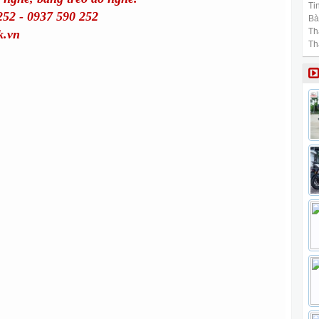
Tin
 252 - 0937 590 252
Bài
Th
k.vn
Th