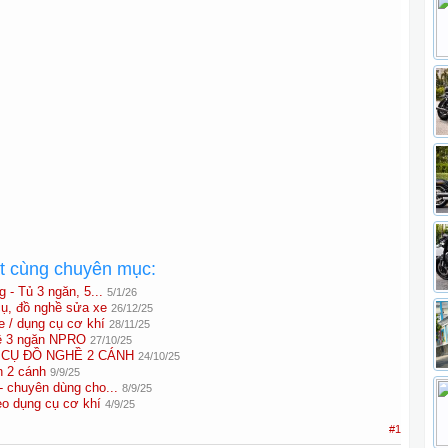
ất cùng chuyên mục:
 - Tủ 3 ngăn, 5...
5/1/26
ụ, đồ nghề sửa xe
26/12/25
 / dụng cụ cơ khí
28/11/25
hề 3 ngăn NPRO
27/10/25
 CỤ ĐỒ NGHỀ 2 CÁNH
24/10/25
n 2 cánh
9/9/25
- chuyên dùng cho...
8/9/25
eo dụng cụ cơ khí
4/9/25
#1