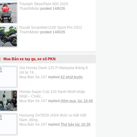
Triumph StreetTwin 900 2020
ThanhMotor
posted
14/6/26
Ducati Scrambler1100 Sport Pro 2022
ThanhMotor
posted
14/6/26
Mua Bán xe tay ga, xe số PKN
Giá Honda Dash 125 Fi Malaysia tháng 8
chỉ từ 74...
Mua Bán Xe 247
replied
42 phút trước
Honda Super Cub 110 Xanh Nhớt nhập
Nhật – Chiếc...
Mua Bán Xe 247
replied
Hôm qua, lúc 16:46
Hyosung GV350X chính thức ra mắt Việt
Nam, động...
Mua Bán Xe 247
replied
Thứ bảy lúc 16:36