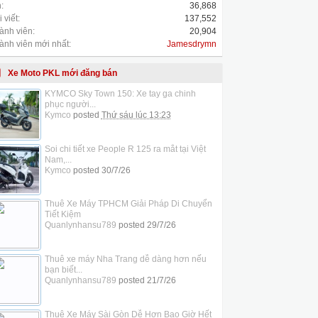
:
36,868
 viết:
137,552
ành viên:
20,904
ành viên mới nhất:
Jamesdrymn
Xe Moto PKL mới đăng bán
KYMCO Sky Town 150: Xe tay ga chinh
phục người...
Kymco
posted
Thứ sáu lúc 13:23
Soi chi tiết xe People R 125 ra mắt tại Việt
Nam,...
Kymco
posted
30/7/26
Thuê Xe Máy TPHCM Giải Pháp Di Chuyển
Tiết Kiệm
Quanlynhansu789
posted
29/7/26
Thuê xe máy Nha Trang dễ dàng hơn nếu
bạn biết...
Quanlynhansu789
posted
21/7/26
Thuê Xe Máy Sài Gòn Dễ Hơn Bao Giờ Hết