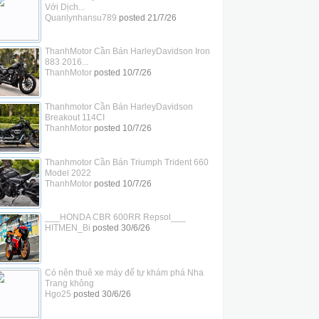
Với Dịch...
Quanlynhansu789
posted
21/7/26
ThanhMotor Cần Bán HarleyDavidson Iron
883 2016...
ThanhMotor
posted
10/7/26
Thanhmotor Cần Bán HarleyDavidson
Breakout 114CI
ThanhMotor
posted
10/7/26
Thanhmotor Cần Bán Triumph Trident 660
Model 2022
ThanhMotor
posted
10/7/26
___HONDA CBR 600RR Repsol___
HITMEN_Bi
posted
30/6/26
Có nên thuê xe máy để tự khám phá Nha
Trang không
Hgo25
posted
30/6/26