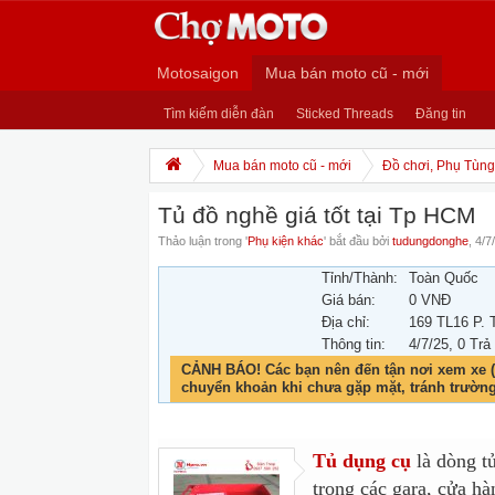
Motosaigon
Mua bán moto cũ - mới
Tìm kiếm diễn đàn
Sticked Threads
Đăng tin
Mua bán moto cũ - mới
Đồ chơi, Phụ Tùng,
Tủ đồ nghề giá tốt tại Tp HCM
Thảo luận trong '
Phụ kiện khác
' bắt đầu bởi
tudungdonghe
,
4/7
Tỉnh/Thành:
Toàn Quốc
Giá bán:
0 VNĐ
Địa chỉ:
169 TL16 P.
Thông tin:
4/7/25
, 0 Trả
CẢNH BÁO! Các bạn nên đến tận nơi xem xe (
chuyển khoản khi chưa gặp mặt, tránh trườn
Tủ dụng cụ
là dòng t
trong các gara, cửa hà