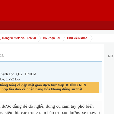
 Trang trí Moto và Dịch vụ
Bộ Phận Lái
Phụ kiện khác
/25
.
Nút
 Thạnh Lộc. Q12, TPHCM
 lời, 1,792 Đọc
hàng hóa) và gặp mặt giao dịch trực tiếp. KHÔNG NÊN
g hợp lừa đảo và nhận hàng hóa không đúng sự thật.
ủ được dùng để đồ nghề, dụng cụ cầm tay phổ biến
ng siêu thị, các trung tâm bảo trì bảo dưỡng xe máy, ô