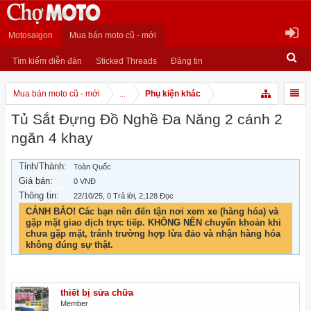
Motosaigon
Mua bán moto cũ - mới
Tìm kiếm diễn đàn
Sticked Threads
Đăng tin
Mua bán moto cũ - mới
...
Phụ kiện khác
Tủ Sắt Đựng Đồ Nghề Đa Năng 2 cánh 2
ngăn 4 khay
Tỉnh/Thành:
Toàn Quốc
Giá bán:
0 VNĐ
Thông tin:
22/10/25
, 0 Trả lời, 2,128 Đọc
CẢNH BÁO! Các bạn nên đến tận nơi xem xe (hàng hóa) và
gặp mặt giao dịch trực tiếp. KHÔNG NÊN chuyển khoản khi
chưa gặp mặt, tránh trường hợp lừa đảo và nhận hàng hóa
không đúng sự thật.
thiết bị sửa chữa
Member