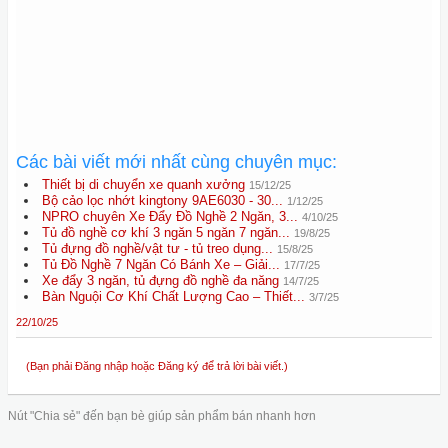
Các bài viết mới nhất cùng chuyên mục:
Thiết bị di chuyển xe quanh xưởng
15/12/25
Bộ cảo lọc nhớt kingtony 9AE6030 - 30...
1/12/25
NPRO chuyên Xe Đẩy Đồ Nghề 2 Ngăn, 3...
4/10/25
Tủ đồ nghề cơ khí 3 ngăn 5 ngăn 7 ngăn...
19/8/25
Tủ đựng đồ nghề/vật tư - tủ treo dụng...
15/8/25
Tủ Đồ Nghề 7 Ngăn Có Bánh Xe – Giải...
17/7/25
Xe đẩy 3 ngăn, tủ đựng đồ nghề đa năng
14/7/25
Bàn Nguội Cơ Khí Chất Lượng Cao – Thiết...
3/7/25
22/10/25
(Bạn phải Đăng nhập hoặc Đăng ký để trả lời bài viết.)
Nút "Chia sẻ" đến bạn bè giúp sản phẩm bán nhanh hơn