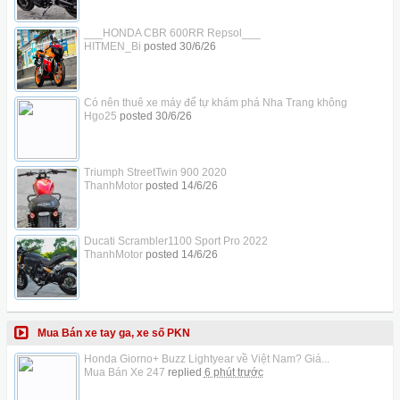
___HONDA CBR 600RR Repsol___
HITMEN_Bi
posted
30/6/26
Có nên thuê xe máy để tự khám phá Nha Trang không
Hgo25
posted
30/6/26
Triumph StreetTwin 900 2020
ThanhMotor
posted
14/6/26
Ducati Scrambler1100 Sport Pro 2022
ThanhMotor
posted
14/6/26
Mua Bán xe tay ga, xe số PKN
Honda Giorno+ Buzz Lightyear về Việt Nam? Giá...
Mua Bán Xe 247
replied
6 phút trước