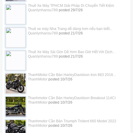
Thuê Xe Máy TPHCM Giải Pháp Di Chuyển Tiết Kiệm
Quanlynhansu789
posted
29/7/26
Thuê xe máy Nha Trang dễ dàng hơn nếu bạn biết...
Quanlynhansu789
posted
21/7/26
Thuê Xe Máy Sài Gòn Dễ Hơn Bao Giờ Hết Với Dịch...
Quanlynhansu789
posted
21/7/26
ThanhMotor Cần Bán HarleyDavidson Iron 883 2016...
ThanhMotor
posted
10/7/26
Thanhmotor Cần Bán HarleyDavidson Breakout 114CI
ThanhMotor
posted
10/7/26
Thanhmotor Cần Bán Triumph Trident 660 Model 2022
ThanhMotor
posted
10/7/26