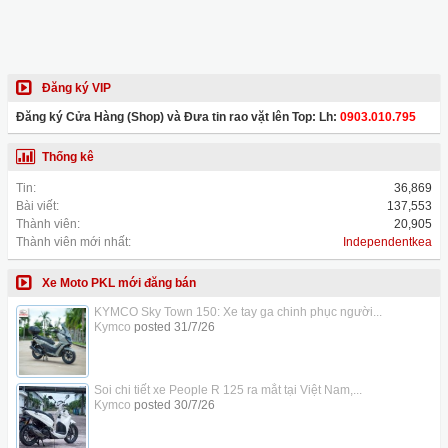
Đăng ký VIP
Đăng ký Cửa Hàng (Shop) và Đưa tin rao vặt lên Top: Lh:
0903.010.795
Thống kê
Tin:
36,869
Bài viết:
137,553
Thành viên:
20,905
Thành viên mới nhất:
Independentkea
Xe Moto PKL mới đăng bán
KYMCO Sky Town 150: Xe tay ga chinh phục người...
Kymco
posted
31/7/26
Soi chi tiết xe People R 125 ra mắt tại Việt Nam,...
Kymco
posted
30/7/26