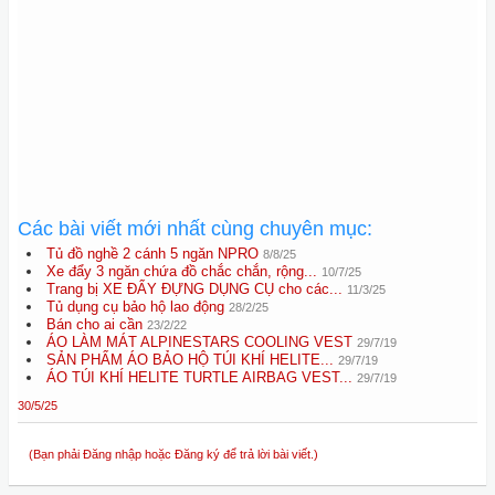
Các bài viết mới nhất cùng chuyên mục:
Tủ đồ nghề 2 cánh 5 ngăn NPRO
8/8/25
Xe đẩy 3 ngăn chứa đồ chắc chắn, rộng...
10/7/25
Trang bị XE ĐẨY ĐỰNG DỤNG CỤ cho các...
11/3/25
Tủ dụng cụ bảo hộ lao động
28/2/25
Bán cho ai cần
23/2/22
ÁO LÀM MÁT ALPINESTARS COOLING VEST
29/7/19
SẢN PHẨM ÁO BẢO HỘ TÚI KHÍ HELITE...
29/7/19
ÁO TÚI KHÍ HELITE TURTLE AIRBAG VEST...
29/7/19
30/5/25
(Bạn phải Đăng nhập hoặc Đăng ký để trả lời bài viết.)