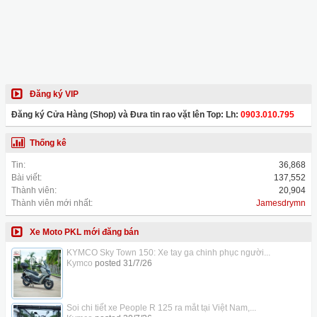
Đăng ký VIP
Đăng ký Cửa Hàng (Shop) và Đưa tin rao vặt lên Top: Lh:
0903.010.795
Thống kê
Tin:
36,868
Bài viết:
137,552
Thành viên:
20,904
Thành viên mới nhất:
Jamesdrymn
Xe Moto PKL mới đăng bán
KYMCO Sky Town 150: Xe tay ga chinh phục người...
Kymco
posted
31/7/26
Soi chi tiết xe People R 125 ra mắt tại Việt Nam,...