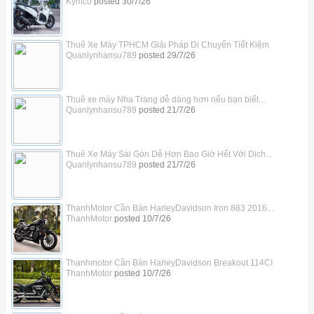
Kymco
posted
30/7/26
Thuê Xe Máy TPHCM Giải Pháp Di Chuyển Tiết Kiệm
Quanlynhansu789
posted
29/7/26
Thuê xe máy Nha Trang dễ dàng hơn nếu bạn biết...
Quanlynhansu789
posted
21/7/26
Thuê Xe Máy Sài Gòn Dễ Hơn Bao Giờ Hết Với Dịch...
Quanlynhansu789
posted
21/7/26
ThanhMotor Cần Bán HarleyDavidson Iron 883 2016...
ThanhMotor
posted
10/7/26
Thanhmotor Cần Bán HarleyDavidson Breakout 114CI
ThanhMotor
posted
10/7/26