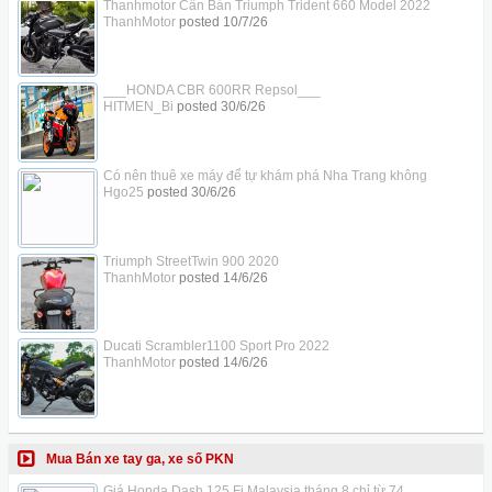
Thanhmotor Cần Bán Triumph Trident 660 Model 2022
ThanhMotor
posted
10/7/26
___HONDA CBR 600RR Repsol___
HITMEN_Bi
posted
30/6/26
Có nên thuê xe máy để tự khám phá Nha Trang không
Hgo25
posted
30/6/26
Triumph StreetTwin 900 2020
ThanhMotor
posted
14/6/26
Ducati Scrambler1100 Sport Pro 2022
ThanhMotor
posted
14/6/26
Mua Bán xe tay ga, xe số PKN
Giá Honda Dash 125 Fi Malaysia tháng 8 chỉ từ 74...