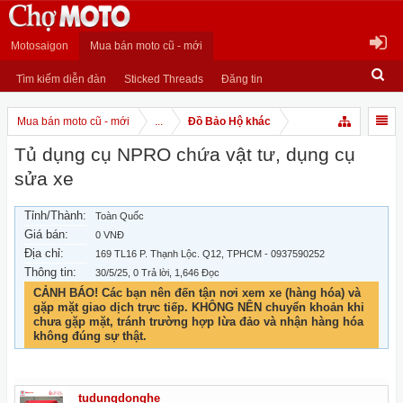
Motosaigon
Mua bán moto cũ - mới
Tìm kiếm diễn đàn
Sticked Threads
Đăng tin
Mua bán moto cũ - mới
...
Đồ Bảo Hộ khác
Tủ dụng cụ NPRO chứa vật tư, dụng cụ
sửa xe
Tỉnh/Thành:
Toàn Quốc
Giá bán:
0 VNĐ
Địa chỉ:
169 TL16 P. Thạnh Lộc. Q12, TPHCM - 0937590252
Thông tin:
30/5/25
, 0 Trả lời, 1,646 Đọc
CẢNH BÁO! Các bạn nên đến tận nơi xem xe (hàng hóa) và
gặp mặt giao dịch trực tiếp. KHÔNG NÊN chuyển khoản khi
chưa gặp mặt, tránh trường hợp lừa đảo và nhận hàng hóa
không đúng sự thật.
tudungdonghe